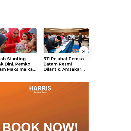
»
ah Stunting
311 Pejabat Pemko
Walikota Batam
ak Dini, Pemko
Batam Resmi
Amsakar: Sekol
am Maksimalkan
Dilantik, Amsakar
Harus Menjadi
an Posyandu
Tekankan Integritas
Ruang Aman ba
dan Pelayanan
Anak untuk Tu
dan Berprestasi