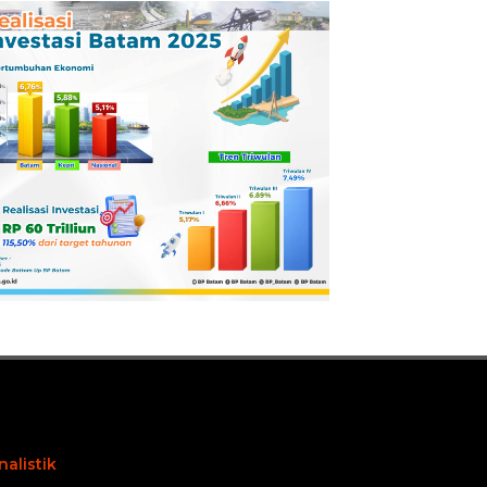
Pertamina
Dilaporkan ke
Kejaksaan
nalistik