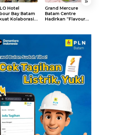
»
LO Hotel
Grand Mercure
HARRIS Resort
bour Bay Batam
Batam Centre
Waterfront Bat
kuat Kolaborasi
Hadirkan “Flavours
Rayakan HUT ke
gan Media
of Nusantara”,
Tebar Giveaway
alui YELLO
Rayakan HUT RI
Diskon Mengin
nect
dengan Cita Rasa
24%
Kuliner Indonesia