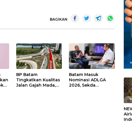
BAGIKAN
n
BP Batam
Batam Masuk
Akan
Tingkatkan Kualitas
Nominasi ADLGA
ok
Jalan Gajah Mada,
2026, Sekda
man
Pengguna Jalan
Firmansyah
man
Diminta Ekstra Hati-
Paparkan
«
hati
Transformasi Digital
Berbasis Data
NEW
Air
Ind
5,2
Sem