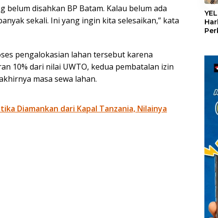
«
yang belum disahkan BP Batam. Kalau belum ada
YEL
nyak sekali. Ini yang ingin kita selesaikan,” kata
Har
Per
den
mel
oses pengalokasian lahan tersebut karena
Con
an 10% dari nilai UWTO, kedua pembatalan izin
akhirnya masa sewa lahan.
otika Diamankan dari Kapal Tanzania, Nilainya