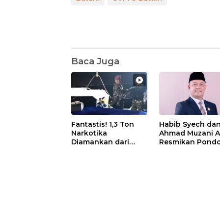
Baca Juga
Fantastis! 1,3 Ton
Habib Syech da
Narkotika
Ahmad Muzani 
Diamankan dari
Resmikan Pond
Kapal Tanzania,
Pesantren Nur I
Nilainya Tembus
di Pulau Kasu, I
Rp4,55 Triliun
Sutiawan Cek
Kesiapan