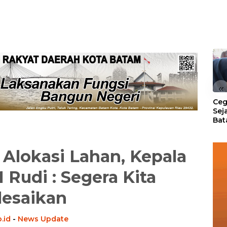
«
Ceg
Sej
Bat
Per
Alokasi Lahan, Kepala
Rudi : Segera Kita
lesaikan
.id
-
News Update