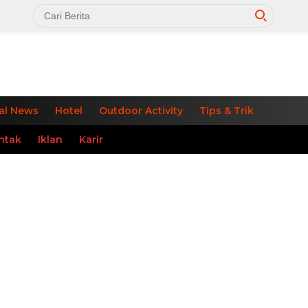
al News
Hotel
Outdoor Activity
Tips & Trik
ntak
Iklan
Karir