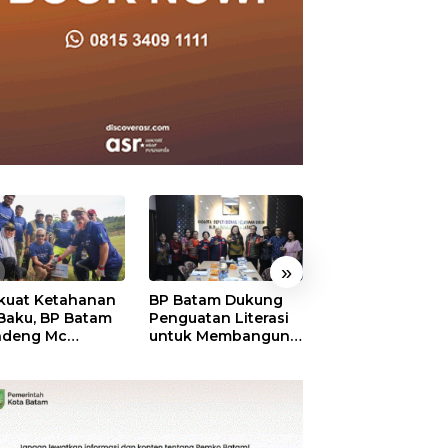
»
kuat Ketahanan
BP Batam Dukung
RSBP Batam
 Baku, BP Batam
Penguatan Literasi
Torehkan Stand
ndeng Mc
untuk Membangun
Pelayanan Kela
mott Tanam 400
Karakter dan
Dunia, Raih
bu Betung di
Kebhinekaan Bagi
Diamond Status 
dungan Sei
Generasi Masa
WSO
ngsa
Depan