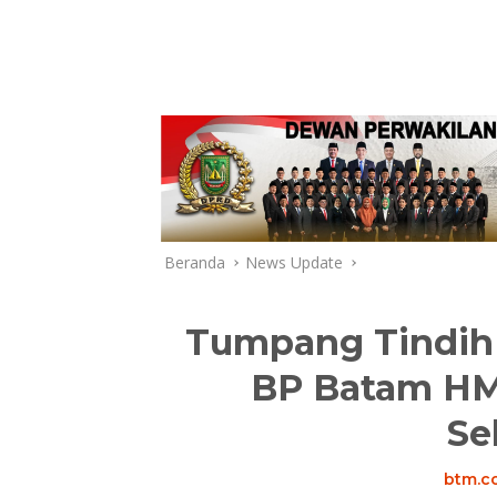
Beranda
News Update
Tumpang Tindih 
BP Batam HM 
Se
btm.co