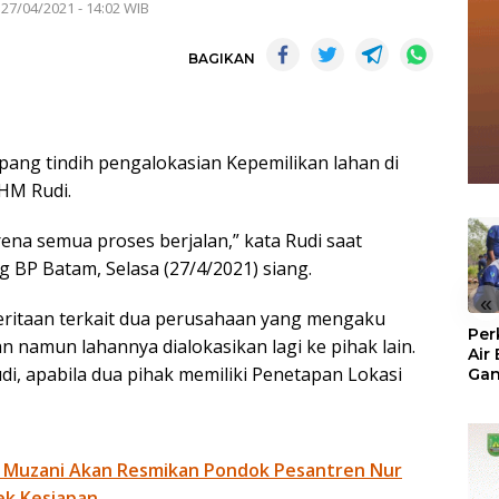
 27/04/2021 - 14:02 WIB
BAGIKAN
ng tindih pengalokasian Kepemilikan lahan di
HM Rudi.
ena semua proses berjalan,” kata Rudi saat
g BP Batam, Selasa (27/4/2021) siang.
«
ritaan terkait dua perusahaan yang mengaku
Per
namun lahannya dialokasikan lagi ke pihak lain.
Air
di, apabila dua pihak memiliki Penetapan Lokasi
Ga
Der
Bam
Ben
No
 Muzani Akan Resmikan Pondok Pesantren Nur
ek Kesiapan