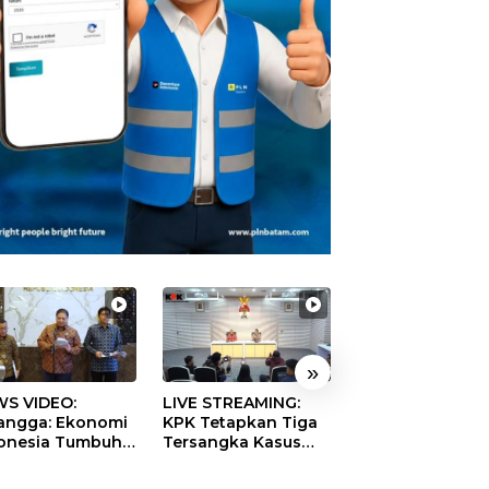
»
S VIDEO:
LIVE STREAMING:
TERBONGKAR!
langga: Ekonomi
KPK Tetapkan Tiga
Ratusan Rekeni
onesia Tumbuh
Tersangka Kasus
Virtual SPPG Fikt
9 Persen pada
Dugaan Korupsi
Diduga Terima 
ester II 2026
Digitalisasi SPBU
Rp311 Miliar, Ka