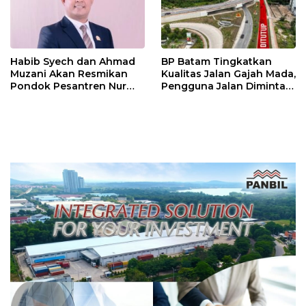
Habib Syech dan Ahmad
BP Batam Tingkatkan
Muzani Akan Resmikan
Kualitas Jalan Gajah Mada,
Pondok Pesantren Nur
Pengguna Jalan Diminta
Iman di Pulau Kasu, Iman
Ekstra Hati-hati
Sutiawan Cek Kesiapan