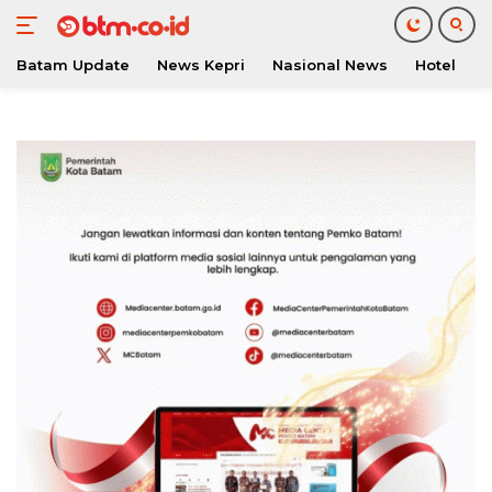
Batam Update
News Kepri
Nasional News
Hotel
O
Langsung
ke
konten