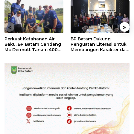
«
»
Perkuat Ketahanan Air
BP Batam Dukung
Baku, BP Batam Gandeng
Penguatan Literasi untuk
Mc Dermott Tanam 400
Membangun Karakter dan
Bambu Betung di
Kebhinekaan Bagi
Bendungan Sei Nongsa
Generasi Masa Depan