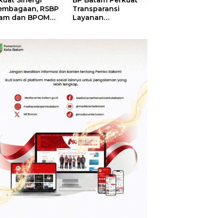
kuat Sinergi
BP Batam Perkuat
BP Batam Duku
embagaan, RSBP
Transparansi
Penertiban Rua
am dan BPOM
Layanan
Laut, Pastikan
tikan Pelayanan
Pertanahan, Alokasi
Pemanfaatan Se
 Ketersediaan
Tanah Reguler
Aturan
t Aman
Segera Hadir Melalui
LMS