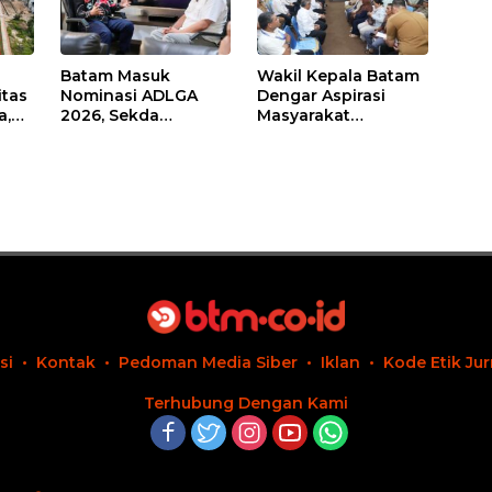
Batam Masuk
Wakil Kepala Batam
itas
Nominasi ADLGA
Dengar Aspirasi
a,
2026, Sekda
Masyarakat
Firmansyah
Rempang – Galang:
ati-
Paparkan
Pastikan
Transformasi Digital
Pembangunan
Berbasis Data
Sekolah Rakyat
Berorientasi
Pengembangan
Masa Depan
Pendidikan
si
Kontak
Pedoman Media Siber
Iklan
Kode Etik Jur
Terhubung Dengan Kami