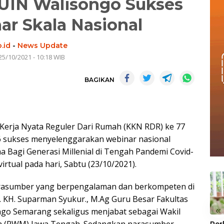
UIN Walisongo Sukses
ar Skala Nasional
.id
-
News Update
25/10/2021 - 10:18 WIB
BAGIKAN
Kerja Nyata Reguler Dari Rumah (KKN RDR) ke 77
 sukses menyelenggarakan webinar nasional
 Bagi Generasi Millenial di Tengah Pandemi Covid-
irtual pada hari, Sabtu (23/10/2021).
arasumber yang berpengalaman dan berkompeten di
r. KH. Suparman Syukur., M.Ag Guru Besar Fakultas
«
go Semarang sekaligus menjabat sebagai Wakil