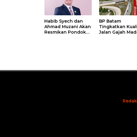
Habib Syech dan
BP Batam
Ahmad Muzani Akan
Tingkatkan Kual
Resmikan Pondok
Jalan Gajah Mad
Pesantren Nur Iman
Pengguna Jalan
di Pulau Kasu, Iman
Diminta Ekstra H
Sutiawan Cek
hati
Kesiapan
Redak