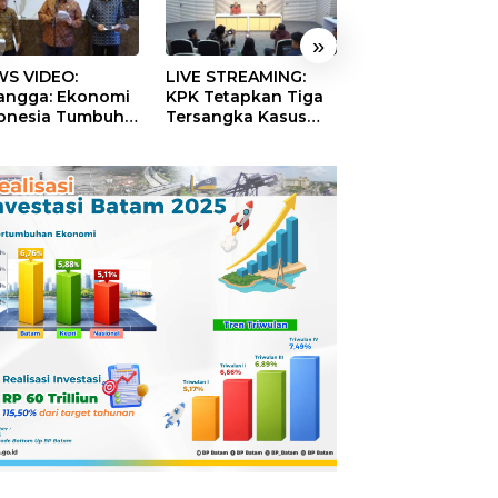
»
S VIDEO:
LIVE STREAMING:
TERBONGKAR!
langga: Ekonomi
KPK Tetapkan Tiga
Ratusan Rekeni
onesia Tumbuh
Tersangka Kasus
Virtual SPPG Fikt
9 Persen pada
Dugaan Korupsi
Diduga Terima 
ester II 2026
Digitalisasi SPBU
Rp311 Miliar, Ka
Pertamina
Dilaporkan ke
Kejaksaan