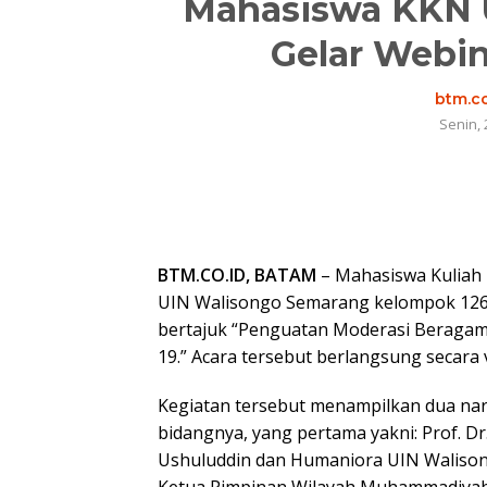
Mahasiswa KKN 
Gelar Webin
btm.co
Senin, 
BTM.CO.ID, BATAM
– Mahasiswa Kuliah 
UIN Walisongo Semarang kelompok 126
bertajuk “Penguatan Moderasi Beragama
19.” Acara tersebut berlangsung secara v
Kegiatan tersebut menampilkan dua n
bidangnya, yang pertama yakni: Prof. D
Ushuluddin dan Humaniora UIN Walison