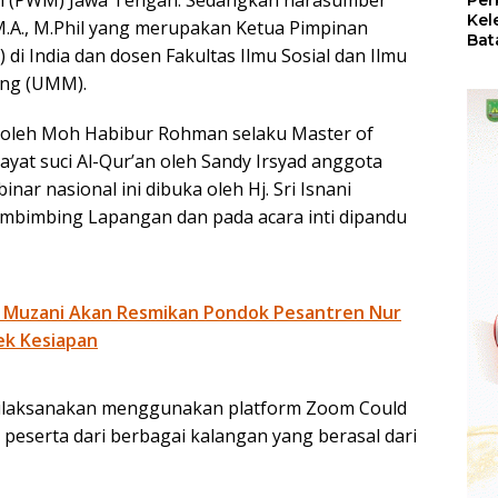
h (PWM) Jawa Tengah. Sedangkan narasumber
Per
Kel
 M.A., M.Phil yang merupakan Ketua Pimpinan
Bat
 India dan dosen Fakultas Ilmu Sosial dan Ilmu
Pas
dan
ang (UMM).
Oba
li oleh Moh Habibur Rohman selaku Master of
yat suci Al-Qur’an oleh Sandy Irsyad anggota
ar nasional ini dibuka oleh Hj. Sri Isnani
mbimbing Lapangan dan pada acara inti dipandu
 Muzani Akan Resmikan Pondok Pesantren Nur
ek Kesiapan
dilaksanakan menggunakan platform Zoom Could
 peserta dari berbagai kalangan yang berasal dari