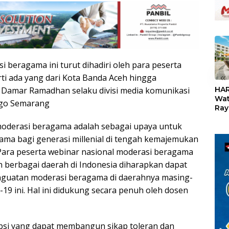
i beragama ini turut dihadiri oleh para peserta
«
rti ada yang dari Kota Banda Aceh hingga
HAR
Damar Ramadhan selaku divisi media komunikasi
Wat
ngo Semarang
Ray
Teb
moderasi beragama adalah sebagai upaya untuk
Dis
24
ma bagi generasi millenial di tengah kemajemukan
. Para peserta webinar nasional moderasi beragama
n berbagai daerah di Indonesia diharapkan dapat
guatan moderasi beragama di daerahnya masing-
19 ini. Hal ini didukung secara penuh oleh dosen
si yang dapat membangun sikap toleran dan