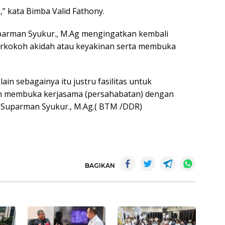
” kata Bimba Valid Fathony.
Suparman Syukur., M.Ag mengingatkan kembali
erkokoh akidah atau keyakinan serta membuka
lain sebagainya itu justru fasilitas untuk
n membuka kerjasama (persahabatan) dengan
H. Suparman Syukur., M.Ag.( BTM /DDR)
BAGIKAN