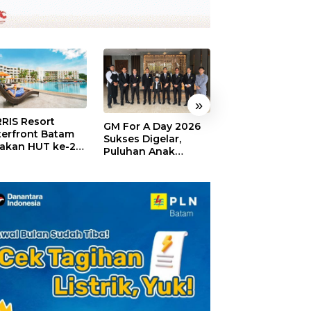
»
RIS Resort
SELAMAT!,
GM For A Day 2026
erfront Batam
Wyndham Panbi
Sukses Digelar,
akan HUT ke-24,
Batam Raih
Puluhan Anak
ar Giveaway dan
Penghargaan Ho
Rasakan Jadi
kon Menginap
Premium Terbai
General Manager
%
Versi Trip.com
Hotel Sehari