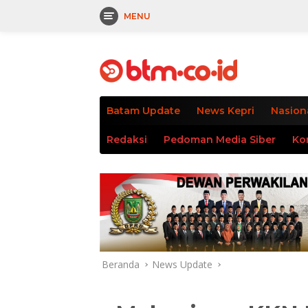
MENU
Langsung
tutup
ke
konten
Batam Update
News Kepri
Nasion
Redaksi
Pedoman Media Siber
Ko
Beranda
News Update