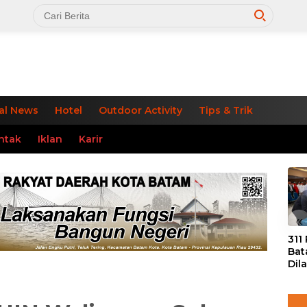
al News
Hotel
Outdoor Activity
Tips & Trik
ntak
Iklan
Karir
«
311
Bat
Dil
Tek
dan