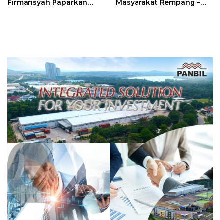
Firmansyah Paparkan
Masyarakat Rempang –
Transformasi Digital
Galang: Pastikan
Berbasis Data
Pembangunan Sekolah
Rakyat Berorientasi
Pengembangan Masa
Depan Pendidikan