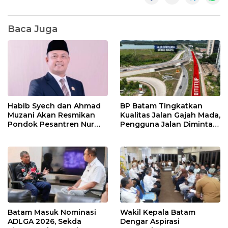
Baca Juga
Habib Syech dan Ahmad
BP Batam Tingkatkan
Muzani Akan Resmikan
Kualitas Jalan Gajah Mada,
Pondok Pesantren Nur
Pengguna Jalan Diminta
Iman di Pulau Kasu, Iman
Ekstra Hati-hati
Sutiawan Cek Kesiapan
Batam Masuk Nominasi
Wakil Kepala Batam
ADLGA 2026, Sekda
Dengar Aspirasi