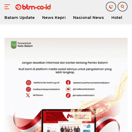
Batam Update
News Kepri
Nasional News
Hotel
O
Langsung
ke
konten