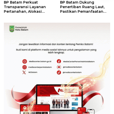
BP Batam Perkuat
BP Batam Dukung
Transparansi Layanan
Penertiban Ruang Laut,
Pertanahan, Alokasi
Pastikan Pemanfaatan
Tanah Reguler Segera
Sesuai Aturan
Hadir Melalui LMS