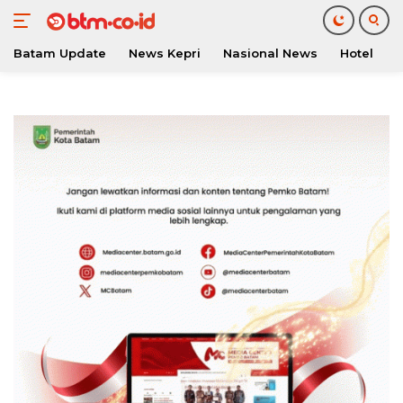
Batam Update
News Kepri
Nasional News
Hotel
O
Langsung
ke
konten