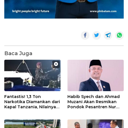
Baca Juga
Fantastis! 1,3 Ton
Habib Syech dan Ahmad
Narkotika Diamankan dari
Muzani Akan Resmikan
Kapal Tanzania, Nilainya
Pondok Pesantren Nur
Tembus Rp4,55 Triliun
Iman di Pulau Kasu, Iman
Sutiawan Cek Kesiapan