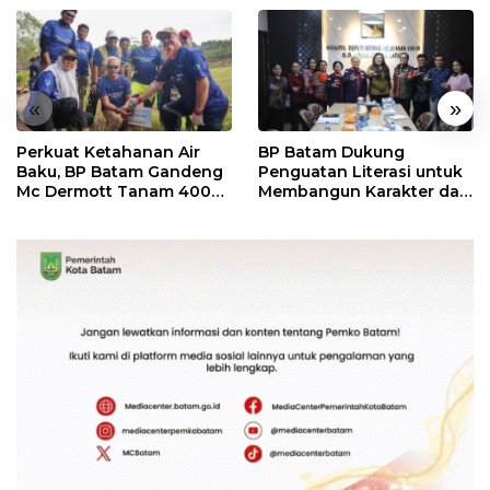
«
»
Perkuat Ketahanan Air
BP Batam Dukung
Baku, BP Batam Gandeng
Penguatan Literasi untuk
Mc Dermott Tanam 400
Membangun Karakter dan
Bambu Betung di
Kebhinekaan Bagi
Bendungan Sei Nongsa
Generasi Masa Depan