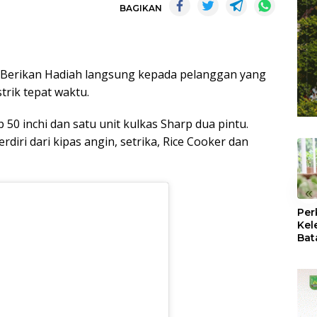
BAGIKAN
 Berikan Hadiah langsung kepada pelanggan yang
trik tepat waktu.
50 inchi dan satu unit kulkas Sharp dua pintu.
diri dari kipas angin, setrika, Rice Cooker dan
«
Per
Kel
Bat
Pas
dan
Oba