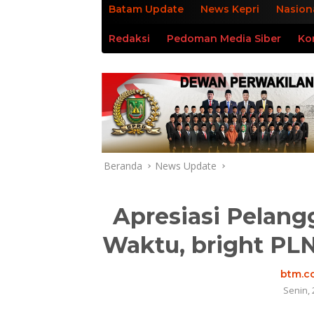
Batam Update
News Kepri
Nasion
Redaksi
Pedoman Media Siber
Ko
Beranda
News Update
Apresiasi Pelang
Waktu, bright PL
btm.co
Senin, 