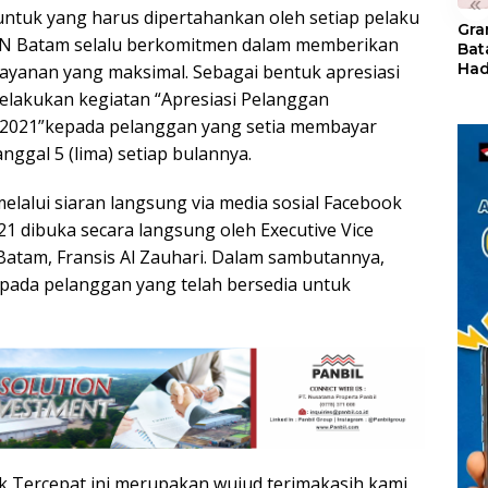
«
ntuk yang harus dipertahankan oleh setiap pelaku
Gra
 PLN Batam selalu berkomitmen dalam memberikan
Bat
Had
layanan yang maksimal. Sebagai bentuk apresiasi
of 
lakukan kegiatan “Apresiasi Pelanggan
Ray
I 2021”kepada pelanggan yang setia membayar
den
Kul
anggal 5 (lima) setiap bulannya.
elalui siaran langsung via media sosial Facebook
1 dibuka secara langsung oleh Executive Vice
Batam, Fransis Al Zauhari. Dalam sambutannya,
pada pelanggan yang telah bersedia untuk
k Tercepat ini merupakan wujud terimakasih kami