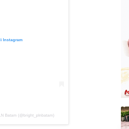
di Instagram
PLN Batam (@bright_plnbatam)