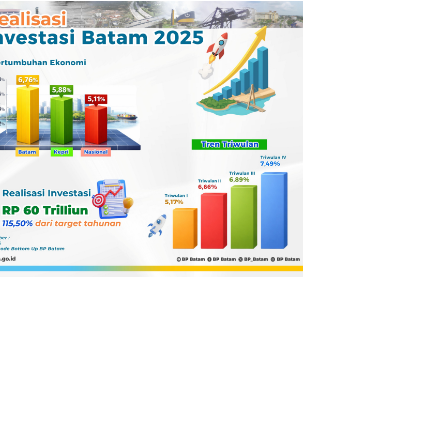
Pertamina
Dilaporkan ke
Kejaksaan