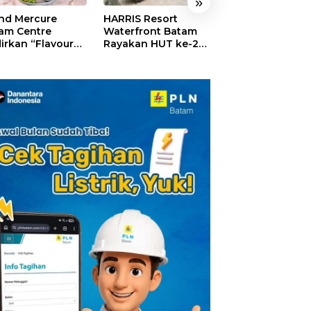
»
nd Mercure
HARRIS Resort
GM For A Day 2
am Centre
Waterfront Batam
Sukses Digelar,
irkan “Flavours
Rayakan HUT ke-24,
Puluhan Anak
Nusantara”,
Tebar Giveaway dan
Rasakan Jadi
akan HUT RI
Diskon Menginap
General Manage
gan Cita Rasa
24%
Hotel Sehari
iner Indonesia