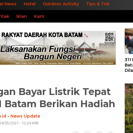
al News
Hotel
Outdoor Activity
Tips & Trik
ntak
Iklan
Karir
«
311
Bat
Dil
Tek
dan
gan Bayar Listrik Tepat
N Batam Berikan Hadiah
.id
-
News Update
24/05/2021 - 13:24 WIB