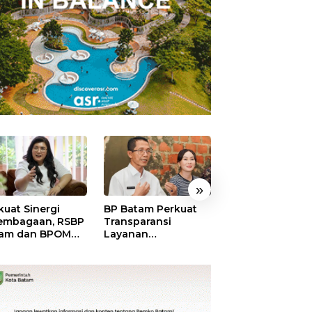
»
kuat Sinergi
BP Batam Perkuat
BP Batam Duku
embagaan, RSBP
Transparansi
Penertiban Rua
am dan BPOM
Layanan
Laut, Pastikan
tikan Pelayanan
Pertanahan, Alokasi
Pemanfaatan Se
 Ketersediaan
Tanah Reguler
Aturan
t Aman
Segera Hadir Melalui
LMS