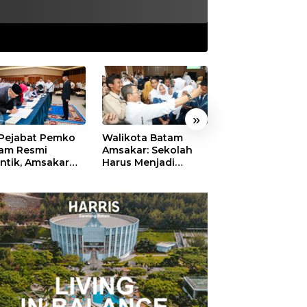
»
 Pejabat Pemko
Walikota Batam
Ekonomi Batam
am Resmi
Amsakar: Sekolah
Diproyeksikan
antik, Amsakar
Harus Menjadi
Tumbuh hingga 
ankan Integritas
Ruang Aman bagi
Persen, Pemko
 Pelayanan
Anak untuk Tumbuh
Naikkan Target
dan Berprestasi
Pendapatan Da