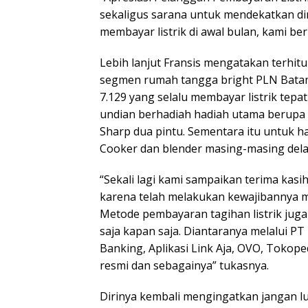
sekaligus sarana untuk mendekatkan di
membayar listrik di awal bulan, kami beri
Lebih lanjut Fransis mengatakan terhit
segmen rumah tangga bright PLN Batam 
7.129 yang selalu membayar listrik te
undian berhadiah hadiah utama berupa s
Sharp dua pintu. Sementara itu untuk had
Cooker dan blender masing-masing dela
“Sekali lagi kami sampaikan terima kas
karena telah melakukan kewajibannya me
Metode pembayaran tagihan listrik jug
saja kapan saja. Diantaranya melalui P
Banking, Aplikasi Link Aja, OVO, Tokop
resmi dan sebagainya” tukasnya.
Dirinya kembali mengingatkan jangan lu