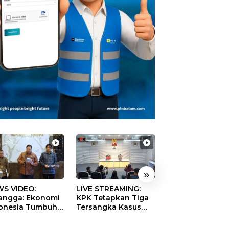
»
S VIDEO:
LIVE STREAMING:
TERBONGKAR!
langga: Ekonomi
KPK Tetapkan Tiga
Ratusan Rekeni
onesia Tumbuh
Tersangka Kasus
Virtual SPPG Fikt
9 Persen pada
Dugaan Korupsi
Diduga Terima 
ester II 2026
Digitalisasi SPBU
Rp311 Miliar, Ka