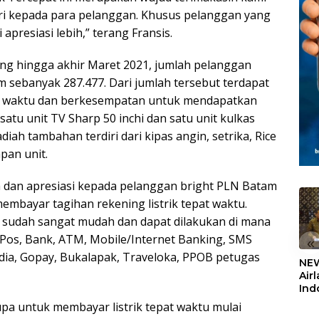
ri kepada para pelanggan. Khusus pelanggan yang
 apresiasi lebih,” terang Fransis.
ung hingga akhir Maret 2021, jumlah pelanggan
sebanyak 287.477. Dari jumlah tersebut terdapat
pat waktu dan berkesempatan untuk mendapatkan
atu unit TV Sharp 50 inchi dan satu unit kulkas
iah tambahan terdiri dari kipas angin, setrika, Rice
pan unit.
ih dan apresiasi kepada pelanggan bright PLN Batam
mbayar tagihan rekening listrik tepat waktu.
a sudah sangat mudah dan dapat dilakukan di mana
T Pos, Bank, ATM, Mobile/Internet Banking, SMS
«
edia, Gopay, Bukalapak, Traveloka, PPOB petugas
NEW
Air
Ind
5,2
pa untuk membayar listrik tepat waktu mulai
Sem