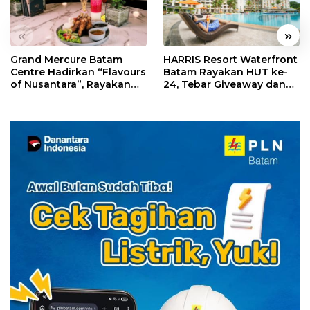
«
»
Grand Mercure Batam
HARRIS Resort Waterfront
Centre Hadirkan “Flavours
Batam Rayakan HUT ke-
of Nusantara”, Rayakan
24, Tebar Giveaway dan
HUT RI dengan Cita Rasa
Diskon Menginap 24%
Kuliner Indonesia