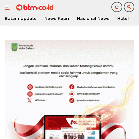
Batam Update
News Kepri
Nasional News
Hotel
O
Langsung
ke
konten