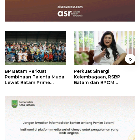
«
»
BP Batam Perkuat
Perkuat Sinergi
Pembinaan Talenta Muda
Kelembagaan, RSBP
Lewat Batam Prime
Batam dan BPOM
International Grassroot
Pastikan Pelayanan dan
Football Festival 2026
Ketersediaan Obat Aman