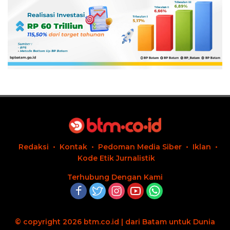
Redaksi
Kontak
Pedoman Media Siber
Iklan
Kode Etik Jurnalistik
Terhubung Dengan Kami
© copyright 2026 btm.co.id | dari Batam untuk Dunia