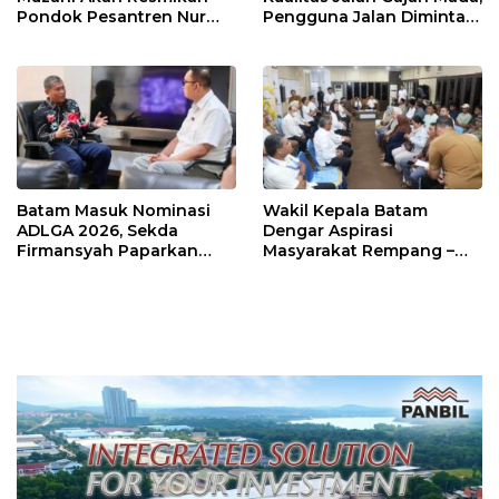
Pondok Pesantren Nur
Pengguna Jalan Diminta
Iman di Pulau Kasu, Iman
Ekstra Hati-hati
Sutiawan Cek Kesiapan
Batam Masuk Nominasi
Wakil Kepala Batam
ADLGA 2026, Sekda
Dengar Aspirasi
Firmansyah Paparkan
Masyarakat Rempang –
Transformasi Digital
Galang: Pastikan
Berbasis Data
Pembangunan Sekolah
Rakyat Berorientasi
Pengembangan Masa
Depan Pendidikan