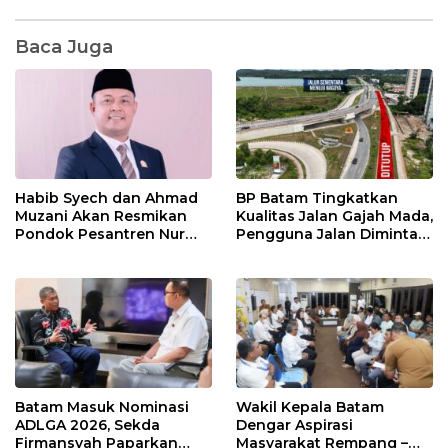
Baca Juga
Habib Syech dan Ahmad
BP Batam Tingkatkan
Muzani Akan Resmikan
Kualitas Jalan Gajah Mada,
Pondok Pesantren Nur
Pengguna Jalan Diminta
Iman di Pulau Kasu, Iman
Ekstra Hati-hati
Sutiawan Cek Kesiapan
Batam Masuk Nominasi
Wakil Kepala Batam
ADLGA 2026, Sekda
Dengar Aspirasi
Firmansyah Paparkan
Masyarakat Rempang –