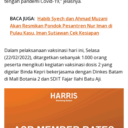
tengah pandemi Covid-19,” jelasnya.
BACA JUGA:
Habib Syech dan Ahmad Muzani
Akan Resmikan Pondok Pesantren Nur Iman di
Pulau Kasu, Iman Sutiawan Cek Kesiapan
Dalam pelaksanaan vaksinasi hari ini, Selasa
(22/02/2022), ditargetkan sebanyak 1.000 orang
peserta mengikuti kegiatan vaksinasi dosis 2 yang
digelar Binda Kepri bekerjasama dengan Dinkes Batam
di Mall Botania 2 dan SDIT Fajar Ilahi Batu Aji.