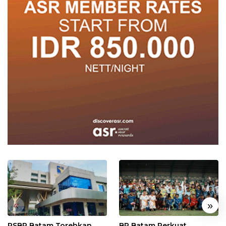
«
»
RSBP Batam Torehkan
BP Batam Perkuat