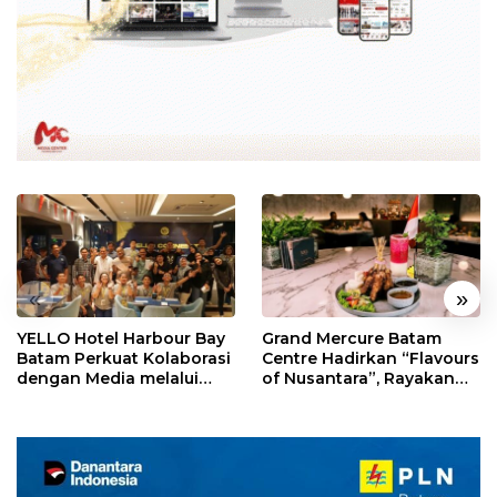
«
»
YELLO Hotel Harbour Bay
Grand Mercure Batam
Batam Perkuat Kolaborasi
Centre Hadirkan “Flavours
dengan Media melalui
of Nusantara”, Rayakan
YELLO Connect
HUT RI dengan Cita Rasa
Kuliner Indonesia