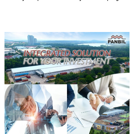
Transformasi Digital
Galang: Pastikan
Berbasis Data
Pembangunan Sekolah
Rakyat Berorientasi
Pengembangan Masa
Depan Pendidikan