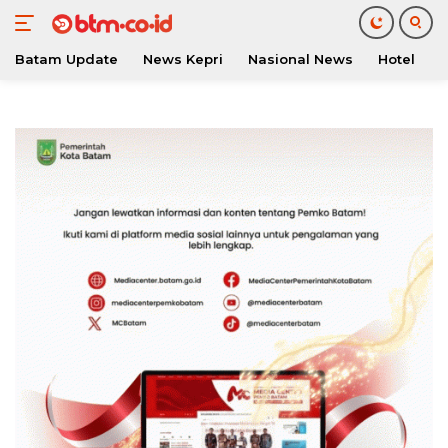
Batam Update
News Kepri
Nasional News
Hotel
O
Langsung
ke
konten