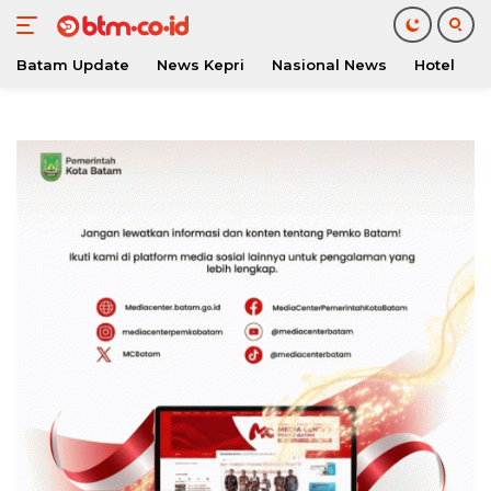
Batam Update
News Kepri
Nasional News
Hotel
O
Langsung
ke
konten