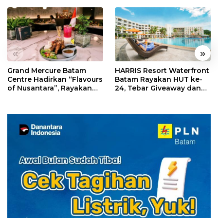
«
»
Grand Mercure Batam
HARRIS Resort Waterfront
Centre Hadirkan “Flavours
Batam Rayakan HUT ke-
of Nusantara”, Rayakan
24, Tebar Giveaway dan
HUT RI dengan Cita Rasa
Diskon Menginap 24%
Kuliner Indonesia