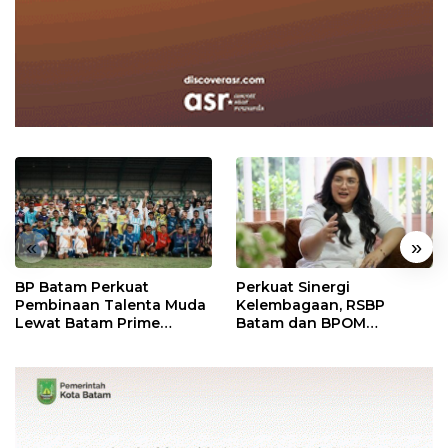
«
»
BP Batam Perkuat
Perkuat Sinergi
Pembinaan Talenta Muda
Kelembagaan, RSBP
Lewat Batam Prime
Batam dan BPOM
International Grassroot
Pastikan Pelayanan dan
Football Festival 2026
Ketersediaan Obat Aman