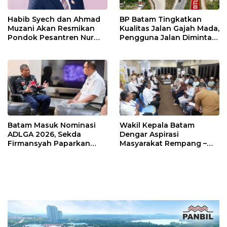
Habib Syech dan Ahmad
BP Batam Tingkatkan
Muzani Akan Resmikan
Kualitas Jalan Gajah Mada,
Pondok Pesantren Nur
Pengguna Jalan Diminta
Iman di Pulau Kasu, Iman
Ekstra Hati-hati
Sutiawan Cek Kesiapan
Batam Masuk Nominasi
Wakil Kepala Batam
ADLGA 2026, Sekda
Dengar Aspirasi
Firmansyah Paparkan
Masyarakat Rempang –
Transformasi Digital
Galang: Pastikan
Berbasis Data
Pembangunan Sekolah
Rakyat Berorientasi
Pengembangan Masa
Depan Pendidikan