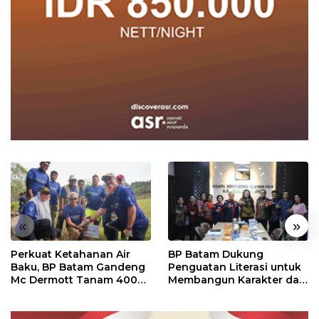
«
»
Perkuat Ketahanan Air
BP Batam Dukung
Baku, BP Batam Gandeng
Penguatan Literasi untuk
Mc Dermott Tanam 400
Membangun Karakter dan
Bambu Betung di
Kebhinekaan Bagi
Bendungan Sei Nongsa
Generasi Masa Depan