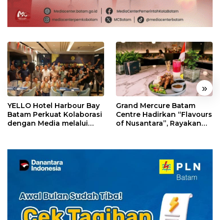
«
»
YELLO Hotel Harbour Bay
Grand Mercure Batam
Batam Perkuat Kolaborasi
Centre Hadirkan “Flavours
dengan Media melalui
of Nusantara”, Rayakan
YELLO Connect
HUT RI dengan Cita Rasa
Kuliner Indonesia