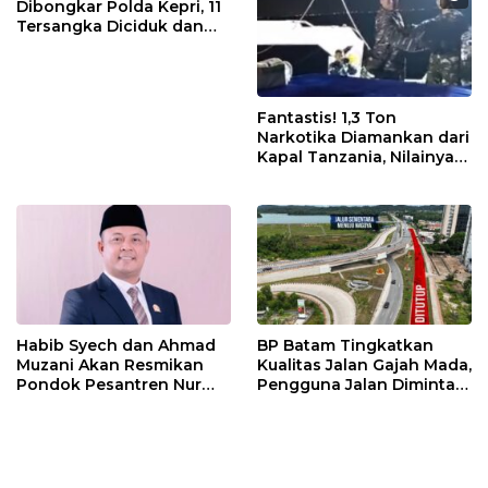
Dibongkar Polda Kepri, 11
Tersangka Diciduk dan
Sabu 402 Gram Disita
Fantastis! 1,3 Ton
Narkotika Diamankan dari
Kapal Tanzania, Nilainya
Tembus Rp4,55 Triliun
Habib Syech dan Ahmad
BP Batam Tingkatkan
Muzani Akan Resmikan
Kualitas Jalan Gajah Mada,
Pondok Pesantren Nur
Pengguna Jalan Diminta
Iman di Pulau Kasu, Iman
Ekstra Hati-hati
Sutiawan Cek Kesiapan