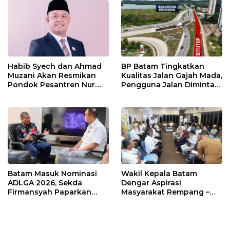
Habib Syech dan Ahmad
BP Batam Tingkatkan
Muzani Akan Resmikan
Kualitas Jalan Gajah Mada,
Pondok Pesantren Nur
Pengguna Jalan Diminta
Iman di Pulau Kasu, Iman
Ekstra Hati-hati
Sutiawan Cek Kesiapan
Batam Masuk Nominasi
Wakil Kepala Batam
ADLGA 2026, Sekda
Dengar Aspirasi
Firmansyah Paparkan
Masyarakat Rempang –
Transformasi Digital
Galang: Pastikan
Berbasis Data
Pembangunan Sekolah
Rakyat Berorientasi
Pengembangan Masa