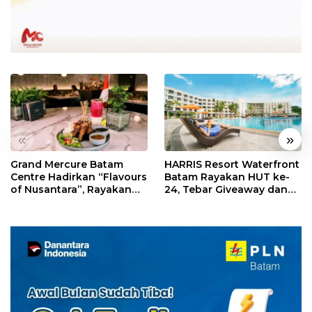
«
»
Grand Mercure Batam
HARRIS Resort Waterfront
Centre Hadirkan “Flavours
Batam Rayakan HUT ke-
of Nusantara”, Rayakan
24, Tebar Giveaway dan
HUT RI dengan Cita Rasa
Diskon Menginap 24%
Kuliner Indonesia