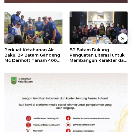
«
»
Perkuat Ketahanan Air
BP Batam Dukung
Baku, BP Batam Gandeng
Penguatan Literasi untuk
Mc Dermott Tanam 400
Membangun Karakter dan
Bambu Betung di
Kebhinekaan Bagi
Bendungan Sei Nongsa
Generasi Masa Depan