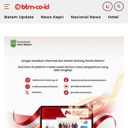
Batam Update
News Kepri
Nasional News
Hotel
O
Langsung
ke
konten