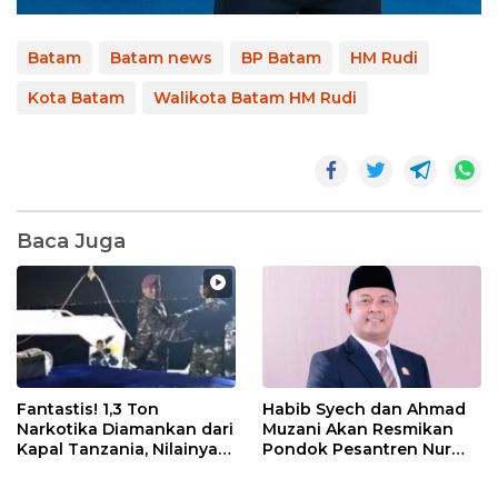
Batam
Batam news
BP Batam
HM Rudi
Kota Batam
Walikota Batam HM Rudi
Baca Juga
Fantastis! 1,3 Ton
Habib Syech dan Ahmad
Narkotika Diamankan dari
Muzani Akan Resmikan
Kapal Tanzania, Nilainya
Pondok Pesantren Nur
Tembus Rp4,55 Triliun
Iman di Pulau Kasu, Iman
Sutiawan Cek Kesiapan