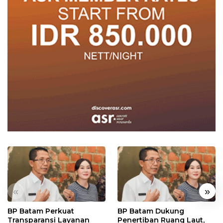
«
»
BP Batam Perkuat
BP Batam Dukung
Transparansi Layanan
Penertiban Ruang Laut,