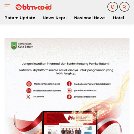
Batam Update
News Kepri
Nasional News
Hotel
O
Langsung
ke
konten