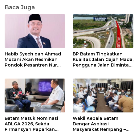
Baca Juga
Habib Syech dan Ahmad
BP Batam Tingkatkan
Muzani Akan Resmikan
Kualitas Jalan Gajah Mada,
Pondok Pesantren Nur
Pengguna Jalan Diminta
Iman di Pulau Kasu, Iman
Ekstra Hati-hati
Sutiawan Cek Kesiapan
Batam Masuk Nominasi
Wakil Kepala Batam
ADLGA 2026, Sekda
Dengar Aspirasi
Firmansyah Paparkan
Masyarakat Rempang –
Transformasi Digital
Galang: Pastikan