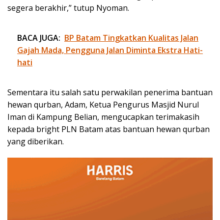
segera berakhir,” tutup Nyoman.
BACA JUGA:
BP Batam Tingkatkan Kualitas Jalan
Gajah Mada, Pengguna Jalan Diminta Ekstra Hati-
hati
Sementara itu salah satu perwakilan penerima bantuan
hewan qurban, Adam, Ketua Pengurus Masjid Nurul
Iman di Kampung Belian, mengucapkan terimakasih
kepada bright PLN Batam atas bantuan hewan qurban
yang diberikan.