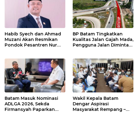
Habib Syech dan Ahmad
BP Batam Tingkatkan
Muzani Akan Resmikan
Kualitas Jalan Gajah Mada,
Pondok Pesantren Nur
Pengguna Jalan Diminta
Iman di Pulau Kasu, Iman
Ekstra Hati-hati
Sutiawan Cek Kesiapan
Batam Masuk Nominasi
Wakil Kepala Batam
ADLGA 2026, Sekda
Dengar Aspirasi
Firmansyah Paparkan
Masyarakat Rempang –
Transformasi Digital
Galang: Pastikan
Berbasis Data
Pembangunan Sekolah
Rakyat Berorientasi
Pengembangan Masa
Depan Pendidikan