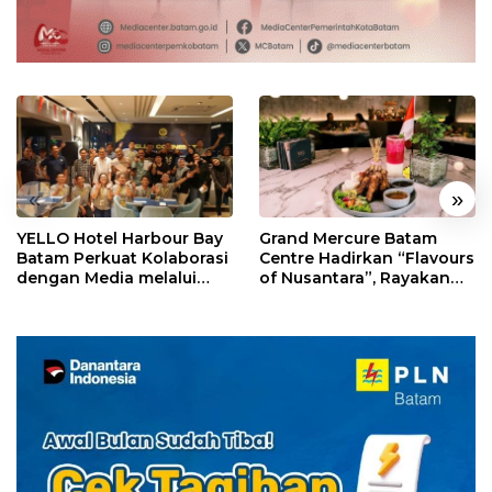
«
»
YELLO Hotel Harbour Bay
Grand Mercure Batam
Batam Perkuat Kolaborasi
Centre Hadirkan “Flavours
dengan Media melalui
of Nusantara”, Rayakan
YELLO Connect
HUT RI dengan Cita Rasa
Kuliner Indonesia