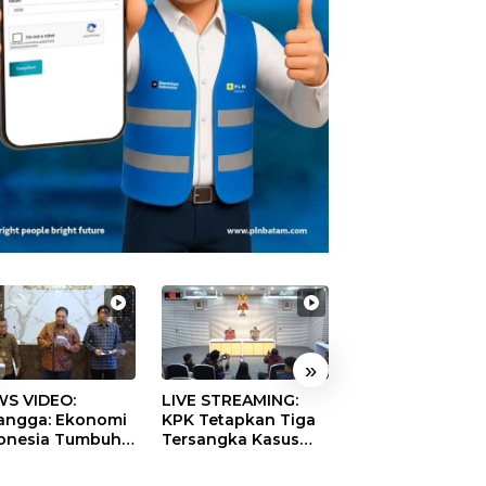
»
S VIDEO:
LIVE STREAMING:
TERBONGKAR!
langga: Ekonomi
KPK Tetapkan Tiga
Ratusan Rekeni
onesia Tumbuh
Tersangka Kasus
Virtual SPPG Fikt
9 Persen pada
Dugaan Korupsi
Diduga Terima 
ester II 2026
Digitalisasi SPBU
Rp311 Miliar, Ka