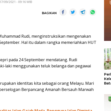
17/09/2021 - 09:16 WIB
BAGIKAN
 Muhammad Rudi, menginstruksikan mengenakan
4 September. Hal itu dalam rangka memeriahkan HUT
epri pada 24 September mendatang. Rudi
aki-laki menggunakan teluk belanga dan pegawai
«
Per
Kel
rupakan identitas kita sebagai orang Melayu. Mari
Bat
Pas
ang berselogan Berpancang Amanah Bersauh Marwah
dan
Oba
litas Jalan Gajah Mada, Pengguna Jalan Diminta