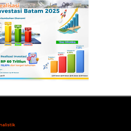
Pertamina
Dilaporkan ke
Kejaksaan
nalistik