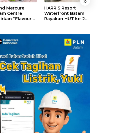
»
nd Mercure
HARRIS Resort
GM For A Day 2
am Centre
Waterfront Batam
Sukses Digelar,
irkan “Flavours
Rayakan HUT ke-24,
Puluhan Anak
Nusantara”,
Tebar Giveaway dan
Rasakan Jadi
akan HUT RI
Diskon Menginap
General Manage
gan Cita Rasa
24%
Hotel Sehari
iner Indonesia