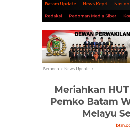
Batam Update
News Kepri
Nasion
Redaksi
Pedoman Media Siber
Ko
Beranda
News Update
Meriahkan HUT 
Pemko Batam Wa
Melayu Se
btm.co