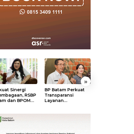
»
kuat Sinergi
BP Batam Perkuat
BP Batam Duku
embagaan, RSBP
Transparansi
Penertiban Rua
am dan BPOM
Layanan
Laut, Pastikan
tikan Pelayanan
Pertanahan, Alokasi
Pemanfaatan Se
 Ketersediaan
Tanah Reguler
Aturan
t Aman
Segera Hadir Melalui
LMS