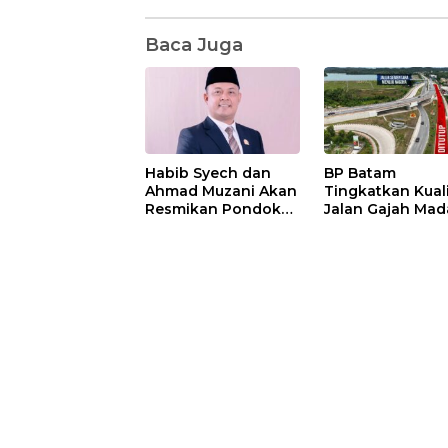
Baca Juga
Habib Syech dan
BP Batam
Ahmad Muzani Akan
Tingkatkan Kual
Resmikan Pondok
Jalan Gajah Mad
Pesantren Nur Iman
Pengguna Jalan
di Pulau Kasu, Iman
Diminta Ekstra H
Sutiawan Cek
hati
Kesiapan