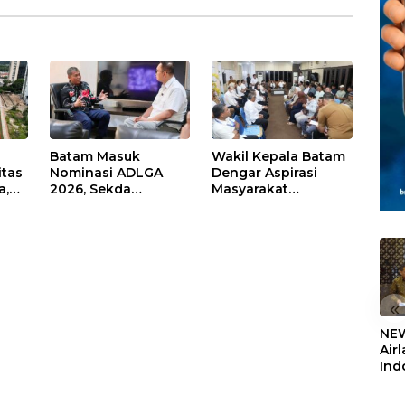
Batam Masuk
Wakil Kepala Batam
itas
Nominasi ADLGA
Dengar Aspirasi
a,
2026, Sekda
Masyarakat
Firmansyah
Rempang – Galang:
ati-
Paparkan
Pastikan
Transformasi Digital
Pembangunan
Berbasis Data
Sekolah Rakyat
Berorientasi
Pengembangan
Masa Depan
«
Pendidikan
NEW
Air
Ind
5,2
Sem