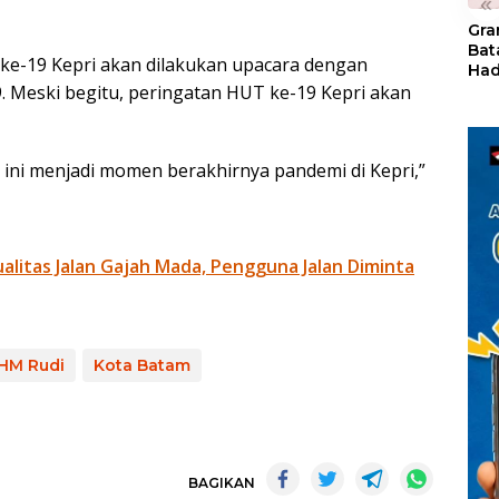
«
Gra
Bat
ke-19 Kepri akan dilakukan upacara dengan
Had
of 
. Meski begitu, peringatan HUT ke-19 Kepri akan
Ray
den
Kul
 ini menjadi momen berakhirnya pandemi di Kepri,”
litas Jalan Gajah Mada, Pengguna Jalan Diminta
HM Rudi
Kota Batam
BAGIKAN