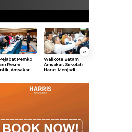
»
 Pejabat Pemko
Walikota Batam
Ekonomi Batam
am Resmi
Amsakar: Sekolah
Diproyeksikan
antik, Amsakar
Harus Menjadi
Tumbuh hingga 
ankan Integritas
Ruang Aman bagi
Persen, Pemko
 Pelayanan
Anak untuk Tumbuh
Naikkan Target
dan Berprestasi
Pendapatan Da