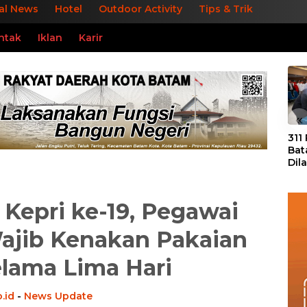
al News
Hotel
Outdoor Activity
Tips & Trik
ntak
Iklan
Karir
«
311
Bat
Dil
Tek
dan
Kepri ke-19, Pegawai
jib Kenakan Pakaian
lama Lima Hari
.id
-
News Update