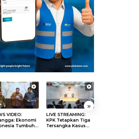
»
S VIDEO:
LIVE STREAMING:
TERBONGKAR!
langga: Ekonomi
KPK Tetapkan Tiga
Ratusan Rekeni
onesia Tumbuh
Tersangka Kasus
Virtual SPPG Fikt
9 Persen pada
Dugaan Korupsi
Diduga Terima 
ester II 2026
Digitalisasi SPBU
Rp311 Miliar, Ka