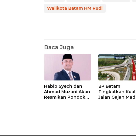
Walikota Batam HM Rudi
Baca Juga
Habib Syech dan
BP Batam
Ahmad Muzani Akan
Tingkatkan Kual
Resmikan Pondok
Jalan Gajah Mad
Pesantren Nur Iman
Pengguna Jalan
di Pulau Kasu, Iman
Diminta Ekstra H
Sutiawan Cek
hati
Kesiapan