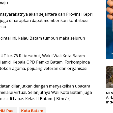
aju.
 masyarakatnya akan sejahtera dan Provinsi Kepri
u juga diharapkan dapat memberikan kontribusi
sia.
 cintai ini, kalau Batam tumbuh maka seluruh
UT ke-76 RI tersebut, Wakil Wali Kota Batam
 Hamid, Kepala OPD Pemko Batam, Forkompinda
tokoh agama, pejuang veteran dan organisasi
giatan dilanjutkan dengan menyaksikan upacara
«
melalui virtual. Selanjutnya Wali Kota Batam juga
NEW
Air
i di Lapas Kelas II Batam. ( Btm / r)
Ind
5,2
HM Rudi
Kota Batam
Sem