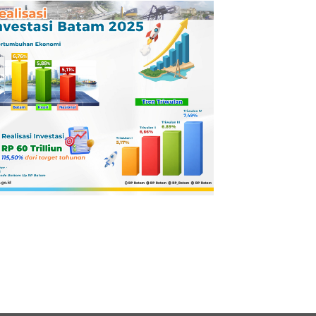
Pertamina
Dilaporkan ke
Kejaksaan