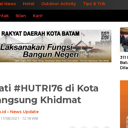
al News
Hotel
Outdoor Activity
Tips & Trik
ntak
Iklan
Karir
«
311
Bat
Dil
Tek
dan
ati #HUTRI76 di Kota
angsung Khidmat
.id
-
News Update
 17/08/2021 - 12:18 WIB