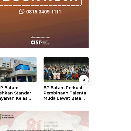
»
P Batam
BP Batam Perkuat
Perkuat Sinergi
ehkan Standar
Pembinaan Talenta
Kelembagaan, 
ayanan Kelas
Muda Lewat Batam
Batam dan BPO
ia, Raih
Prime International
Pastikan Pelay
mond Status dari
Grassroot Football
dan Ketersedia
O
Festival 2026
Obat Aman