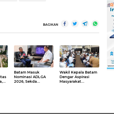
BAGIKAN
Batam Masuk
Wakil Kepala Batam
itas
Nominasi ADLGA
Dengar Aspirasi
a,
2026, Sekda
Masyarakat
Firmansyah
Rempang – Galang:
ati-
Paparkan
Pastikan
Transformasi Digital
Pembangunan
Berbasis Data
Sekolah Rakyat
Berorientasi
Pengembangan
Masa Depan