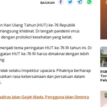
BAGIKAN
n Hari Ulang Tahun (HUT) ke-76 Republik
erlangsung khidmat. Di tengah pandemi virus
n dengan protokol kesehatan yang ketat.
njadi tema peringatan HUT ke-76 RI tahun ini. Di
ngatan HUT ke-76 RI harus dimaknai dengan lebih
ng.
«
dak selaku Inspektur upacara. Pihaknya berharap
RSB
atkan rasa kebersamaan dan persatuan dalam
Tor
Pel
.
Dun
Dia
WS
litas Jalan Gajah Mada, Pengguna Jalan Diminta