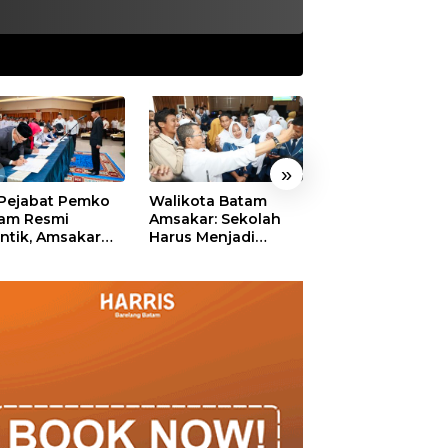
»
 Pejabat Pemko
Walikota Batam
Ekonomi Batam
am Resmi
Amsakar: Sekolah
Diproyeksikan
antik, Amsakar
Harus Menjadi
Tumbuh hingga 
ankan Integritas
Ruang Aman bagi
Persen, Pemko
 Pelayanan
Anak untuk Tumbuh
Naikkan Target
dan Berprestasi
Pendapatan Da