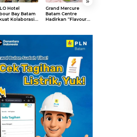
»
LO Hotel
Grand Mercure
HARRIS Resort
bour Bay Batam
Batam Centre
Waterfront Bat
kuat Kolaborasi
Hadirkan “Flavours
Rayakan HUT ke
gan Media
of Nusantara”,
Tebar Giveaway
alui YELLO
Rayakan HUT RI
Diskon Mengin
nect
dengan Cita Rasa
24%
Kuliner Indonesia