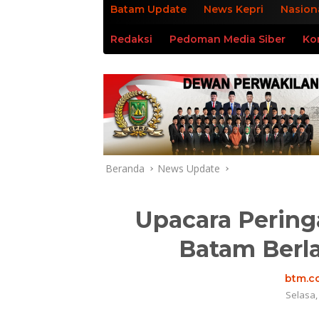
Batam Update
News Kepri
Nasion
Redaksi
Pedoman Media Siber
Ko
Beranda
News Update
Upacara Pering
Batam Berl
btm.co
Selasa,