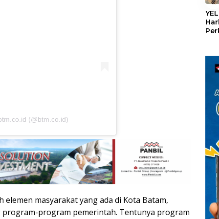
«
YEL
Har
Per
den
mel
Con
btm.co.id (@btm.co.id)
h elemen masyarakat yang ada di Kota Batam,
 program-program pemerintah. Tentunya program