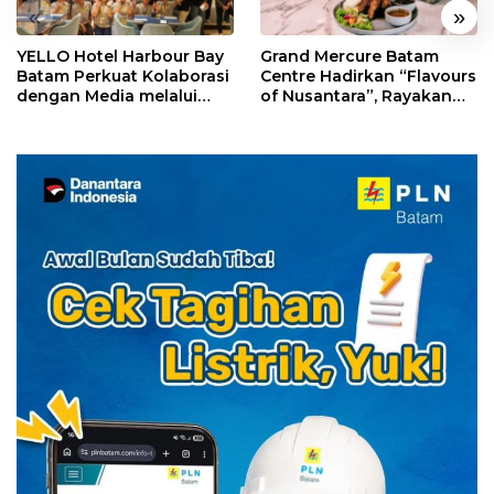
«
»
YELLO Hotel Harbour Bay
Grand Mercure Batam
Batam Perkuat Kolaborasi
Centre Hadirkan “Flavours
dengan Media melalui
of Nusantara”, Rayakan
YELLO Connect
HUT RI dengan Cita Rasa
Kuliner Indonesia