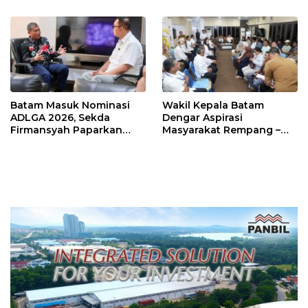
Sutiawan Cek Kesiapan
Batam Masuk Nominasi
Wakil Kepala Batam
ADLGA 2026, Sekda
Dengar Aspirasi
Firmansyah Paparkan
Masyarakat Rempang –
Transformasi Digital
Galang: Pastikan
Berbasis Data
Pembangunan Sekolah
Rakyat Berorientasi
Pengembangan Masa
Depan Pendidikan