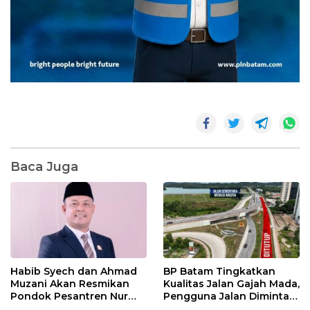
Baca Juga
Habib Syech dan Ahmad
BP Batam Tingkatkan
Muzani Akan Resmikan
Kualitas Jalan Gajah Mada,
Pondok Pesantren Nur
Pengguna Jalan Diminta
Iman di Pulau Kasu, Iman
Ekstra Hati-hati