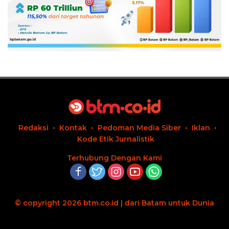
Redaksi
Kontak
Pedoman Media Siber
Iklan
Kode Etik Jurnalistik
Terhubung Dengan Kami
© copyright 2026 btm.co.id | dari Batam untuk Dunia