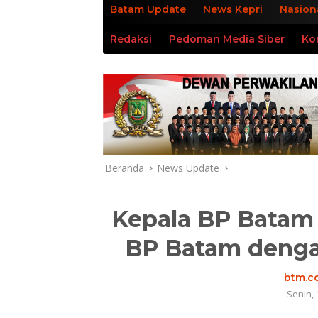
Batam Update
News Kepri
Nasion
Redaksi
Pedoman Media Siber
Ko
Beranda
News Update
Kepala BP Batam
BP Batam denga
btm.co
Senin, 