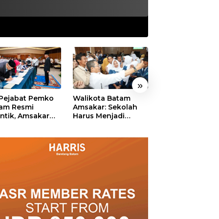
»
 Pejabat Pemko
Walikota Batam
Ekonomi Batam
am Resmi
Amsakar: Sekolah
Diproyeksikan
antik, Amsakar
Harus Menjadi
Tumbuh hingga 
ankan Integritas
Ruang Aman bagi
Persen, Pemko
 Pelayanan
Anak untuk Tumbuh
Naikkan Target
dan Berprestasi
Pendapatan Da