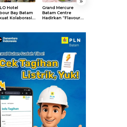
»
LO Hotel
Grand Mercure
HARRIS Resort
bour Bay Batam
Batam Centre
Waterfront Bat
kuat Kolaborasi
Hadirkan “Flavours
Rayakan HUT ke
gan Media
of Nusantara”,
Tebar Giveaway
alui YELLO
Rayakan HUT RI
Diskon Mengin
nect
dengan Cita Rasa
24%
Kuliner Indonesia