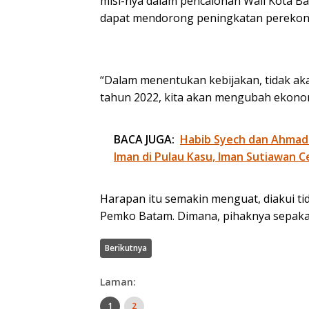
misi-nya dalam pencalonan Wali Kota Bat
dapat mendorong peningkatan pereko
“Dalam menentukan kebijakan, tidak akan 
tahun 2022, kita akan mengubah ekonom
BACA JUGA:
Habib Syech dan Ahmad
Iman di Pulau Kasu, Iman Sutiawan C
Harapan itu semakin menguat, diakui ti
Pemko Batam. Dimana, pihaknya sepaka
Berikutnya
Laman:
1
2