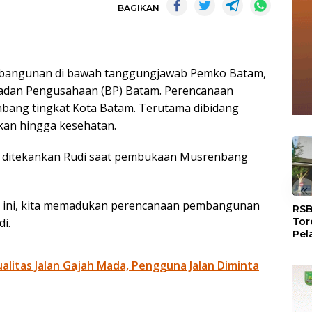
BAGIKAN
bangunan di bawah tanggungjawab Pemko Batam,
adan Pengusahaan (BP) Batam. Perencanaan
ang tingkat Kota Batam. Terutama dibidang
ikan hingga kesehatan.
 ditekankan Rudi saat pembukaan Musrenbang
«
ini, kita memadukan perencanaan pembangunan
RSB
i.
Tor
Pel
Dun
Dia
litas Jalan Gajah Mada, Pengguna Jalan Diminta
WS