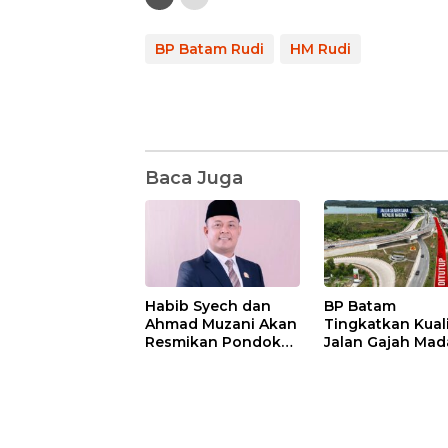
BP Batam Rudi
HM Rudi
Baca Juga
Habib Syech dan
BP Batam
Ahmad Muzani Akan
Tingkatkan Kual
Resmikan Pondok
Jalan Gajah Mad
Pesantren Nur Iman
Pengguna Jalan
di Pulau Kasu, Iman
Diminta Ekstra H
Sutiawan Cek
hati
Kesiapan