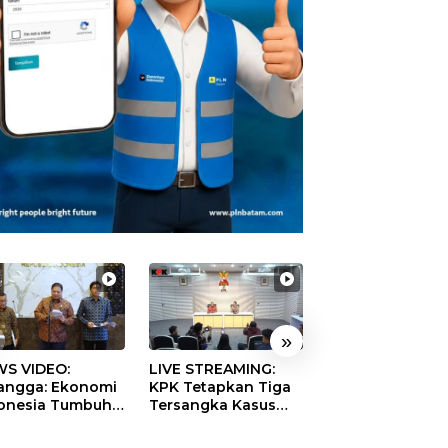
»
S VIDEO:
LIVE STREAMING:
TERBONGKAR!
langga: Ekonomi
KPK Tetapkan Tiga
Ratusan Rekeni
onesia Tumbuh
Tersangka Kasus
Virtual SPPG Fikt
9 Persen pada
Dugaan Korupsi
Diduga Terima 
ester II 2026
Digitalisasi SPBU
Rp311 Miliar, Ka