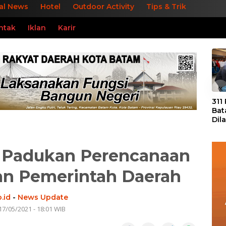
al News
Hotel
Outdoor Activity
Tips & Trik
ntak
Iklan
Karir
«
311
Bat
Dil
Tek
dan
 Padukan Perencanaan
n Pemerintah Daerah
.id
-
News Update
17/05/2021 - 18:01 WIB