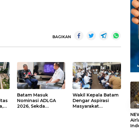
BAGIKAN
Batam Masuk
Wakil Kepala Batam
itas
Nominasi ADLGA
Dengar Aspirasi
«
a,
2026, Sekda
Masyarakat
Firmansyah
Rempang – Galang:
NEW
ati-
Paparkan
Pastikan
Air
Transformasi Digital
Pembangunan
Ind
Berbasis Data
Sekolah Rakyat
5,2
Berorientasi
Sem