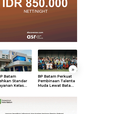
»
P Batam
BP Batam Perkuat
Perkuat Sinergi
ehkan Standar
Pembinaan Talenta
Kelembagaan, 
ayanan Kelas
Muda Lewat Batam
Batam dan BPO
ia, Raih
Prime International
Pastikan Pelay
mond Status dari
Grassroot Football
dan Ketersedia
O
Festival 2026
Obat Aman