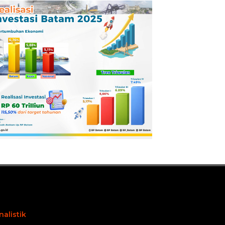
Pertamina
Dilaporkan ke
Kejaksaan
nalistik