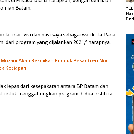
am, di Pilkada lalu. Diharapkan, dengan demikian
«
nomian Batam.
YEL
Har
Per
den
mel
lari dari visi dan misi saya sebagai wali kota. Pada
Con
i dari program yang dijalankan 2021,” harapnya.
 Muzani Akan Resmikan Pondok Pesantren Nur
ek Kesiapan
dak lepas dari kesepakatan antara BP Batam dan
t untuk menggabungkan program di dua institusi.