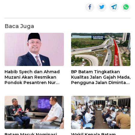
Baca Juga
Habib Syech dan Ahmad
BP Batam Tingkatkan
Muzani Akan Resmikan
Kualitas Jalan Gajah Mada,
Pondok Pesantren Nur
Pengguna Jalan Diminta
Iman di Pulau Kasu, Iman
Ekstra Hati-hati
Sutiawan Cek Kesiapan
Batam Masuk Nominasi
Wakil Kepala Batam