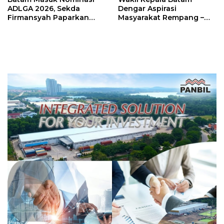
ADLGA 2026, Sekda
Dengar Aspirasi
Firmansyah Paparkan
Masyarakat Rempang –
Transformasi Digital
Galang: Pastikan
Berbasis Data
Pembangunan Sekolah
Rakyat Berorientasi
Pengembangan Masa
Depan Pendidikan