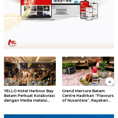
«
»
YELLO Hotel Harbour Bay
Grand Mercure Batam
Batam Perkuat Kolaborasi
Centre Hadirkan “Flavours
dengan Media melalui
of Nusantara”, Rayakan
YELLO Connect
HUT RI dengan Cita Rasa
Kuliner Indonesia