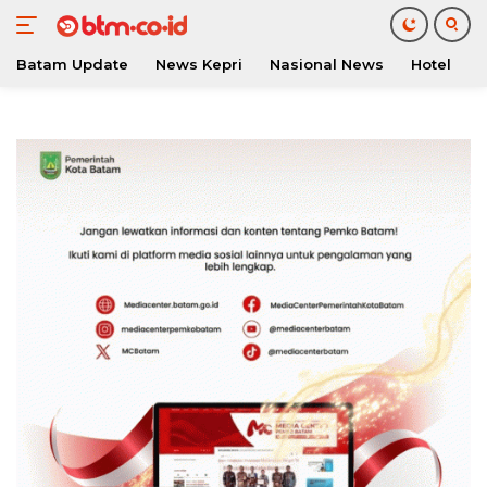
Batam Update
News Kepri
Nasional News
Hotel
O
Langsung
ke
konten