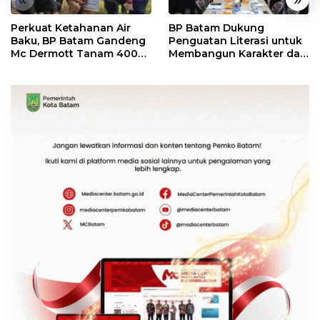
Perkuat Ketahanan Air
BP Batam Dukung
Baku, BP Batam Gandeng
Penguatan Literasi untuk
Mc Dermott Tanam 400
Membangun Karakter dan
Bambu Betung di
Kebhinekaan Bagi
Bendungan Sei Nongsa
Generasi Masa Depan