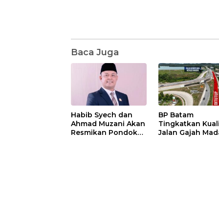
Baca Juga
Habib Syech dan
BP Batam
Ahmad Muzani Akan
Tingkatkan Kual
Resmikan Pondok
Jalan Gajah Mad
Pesantren Nur Iman
Pengguna Jalan
di Pulau Kasu, Iman
Diminta Ekstra H
Sutiawan Cek
hati
Kesiapan