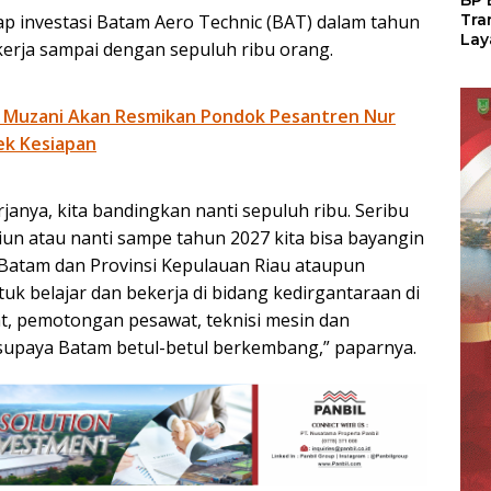
BP 
p investasi Batam Aero Technic (BAT) dalam tahun
Tra
Lay
kerja sampai dengan sepuluh ribu orang.
Per
Tan
Seg
 Muzani Akan Resmikan Pondok Pesantren Nur
LM
ek Kesiapan
janya, kita bandingkan nanti sepuluh ribu. Seribu
iliun atau nanti sampe tahun 2027 kita bisa bayangin
a Batam dan Provinsi Kepulauan Riau ataupun
uk belajar dan bekerja di bidang kedirgantaraan di
t, pemotongan pesawat, teknisi mesin dan
a supaya Batam betul-betul berkembang,” paparnya.