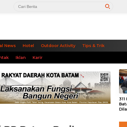
al News
Hotel
Outdoor Activity
Tips & Trik
ntak
Iklan
Karir
«
311
Bat
Dil
Tek
dan