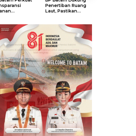
Batam Perkuat
BP Batam Dukung
BP Batam Verifik
nsparansi
Penertiban Ruang
Alokasi Lahan L
anan
Laut, Pastikan
Era 2002–2015,
tanahan, Alokasi
Pemanfaatan Sesuai
Amsakar: Tata
ah Reguler
Aturan
Ulang Demi
era Hadir Melalui
Kepastian Huk
S
dan Investasi