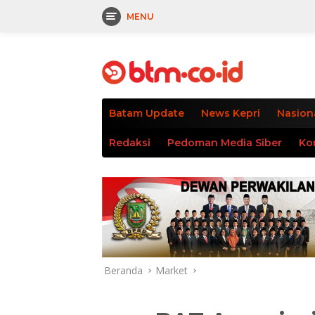
MENU
Langsung
tutup
ke
konten
Batam Update
News Kepri
Nasion
Redaksi
Pedoman Media Siber
Ko
Beranda
Market