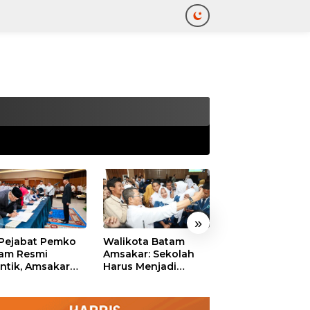
tutup
»
 Pejabat Pemko
Walikota Batam
Ekonomi Batam
am Resmi
Amsakar: Sekolah
Diproyeksikan
antik, Amsakar
Harus Menjadi
Tumbuh hingga 
ankan Integritas
Ruang Aman bagi
Persen, Pemko
 Pelayanan
Anak untuk Tumbuh
Naikkan Target
dan Berprestasi
Pendapatan Da