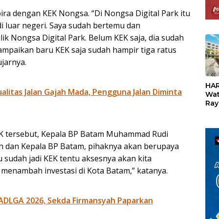
 dengan KEK Nongsa. “Di Nongsa Digital Park itu
di luar negeri. Saya sudah bertemu dan
k Nongsa Digital Park. Belum KEK saja, dia sudah
sampaikan baru KEK saja sudah hampir tiga ratus
ujarnya.
«
HAR
litas Jalan Gajah Mada, Pengguna Jalan Diminta
Wat
Ray
Teb
Dis
24
KEK tersebut, Kepala BP Batam Muhammad Rudi
 dan Kepala BP Batam, pihaknya akan berupaya
tu sudah jadi KEK tentu aksesnya akan kita
enambah investasi di Kota Batam,” katanya.
ADLGA 2026, Sekda Firmansyah Paparkan