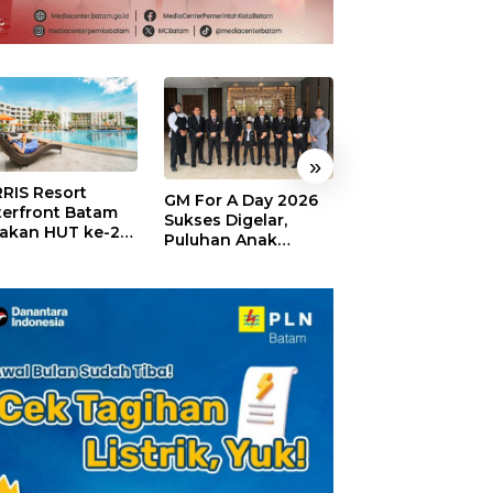
»
RIS Resort
SELAMAT!,
GM For A Day 2026
erfront Batam
Wyndham Panbi
Sukses Digelar,
akan HUT ke-24,
Batam Raih
Puluhan Anak
ar Giveaway dan
Penghargaan Ho
Rasakan Jadi
kon Menginap
Premium Terbai
General Manager
%
Versi Trip.com
Hotel Sehari