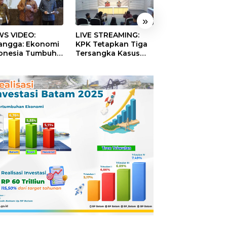
»
S VIDEO:
LIVE STREAMING:
TERBONGKAR!
langga: Ekonomi
KPK Tetapkan Tiga
Ratusan Rekeni
onesia Tumbuh
Tersangka Kasus
Virtual SPPG Fikt
9 Persen pada
Dugaan Korupsi
Diduga Terima 
ester II 2026
Digitalisasi SPBU
Rp311 Miliar, Ka
Pertamina
Dilaporkan ke
Kejaksaan