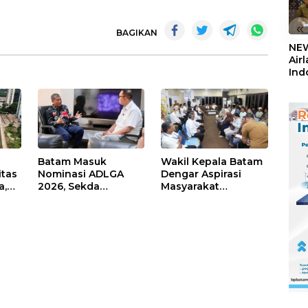
«
BAGIKAN
NEW
Air
Ind
5,2
Sem
Batam Masuk
Wakil Kepala Batam
itas
Nominasi ADLGA
Dengar Aspirasi
a,
2026, Sekda
Masyarakat
Firmansyah
Rempang – Galang:
ati-
Paparkan
Pastikan
Transformasi Digital
Pembangunan
Berbasis Data
Sekolah Rakyat
Berorientasi
Pengembangan
Masa Depan
Pendidikan