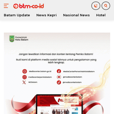
Batam Update
News Kepri
Nasional News
Hotel
O
Langsung
ke
konten