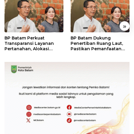
«
»
BP Batam Perkuat
BP Batam Dukung
Transparansi Layanan
Penertiban Ruang Laut,
Pertanahan, Alokasi
Pastikan Pemanfaatan
Tanah Reguler Segera
Sesuai Aturan
Hadir Melalui LMS