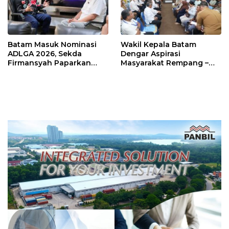
Batam Masuk Nominasi
Wakil Kepala Batam
ADLGA 2026, Sekda
Dengar Aspirasi
Firmansyah Paparkan
Masyarakat Rempang –
Transformasi Digital
Galang: Pastikan
Berbasis Data
Pembangunan Sekolah
Rakyat Berorientasi
Pengembangan Masa
Depan Pendidikan