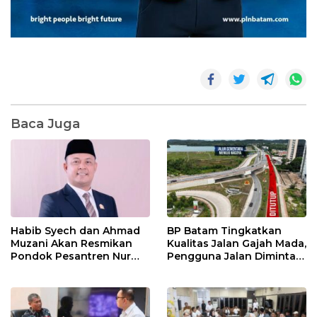
Baca Juga
Habib Syech dan Ahmad
BP Batam Tingkatkan
Muzani Akan Resmikan
Kualitas Jalan Gajah Mada,
Pondok Pesantren Nur
Pengguna Jalan Diminta
Iman di Pulau Kasu, Iman
Ekstra Hati-hati
Sutiawan Cek Kesiapan