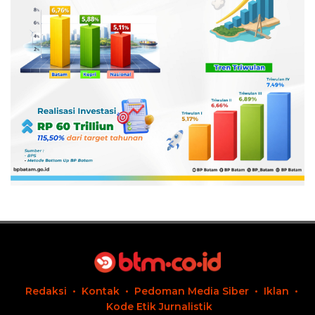
Redaksi
Kontak
Pedoman Media Siber
Iklan
Kode Etik Jurnalistik