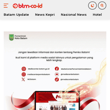
Batam Update
News Kepri
Nasional News
Hotel
O
Langsung
ke
konten