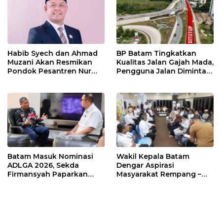
Habib Syech dan Ahmad
BP Batam Tingkatkan
Muzani Akan Resmikan
Kualitas Jalan Gajah Mada,
Pondok Pesantren Nur
Pengguna Jalan Diminta
Iman di Pulau Kasu, Iman
Ekstra Hati-hati
Sutiawan Cek Kesiapan
Batam Masuk Nominasi
Wakil Kepala Batam
ADLGA 2026, Sekda
Dengar Aspirasi
Firmansyah Paparkan
Masyarakat Rempang –
Transformasi Digital
Galang: Pastikan
Berbasis Data
Pembangunan Sekolah
Rakyat Berorientasi
Pengembangan Masa
Depan Pendidikan