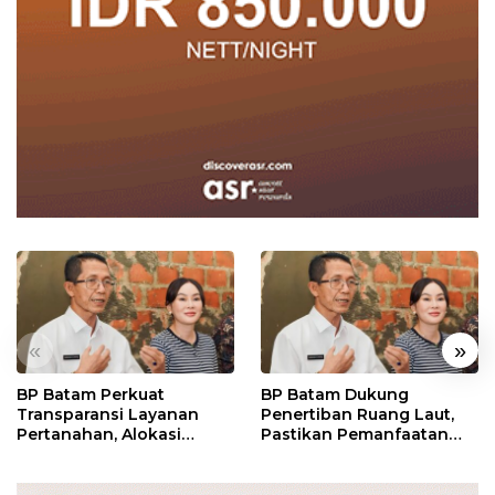
«
»
BP Batam Perkuat
BP Batam Dukung
Transparansi Layanan
Penertiban Ruang Laut,
Pertanahan, Alokasi
Pastikan Pemanfaatan
Tanah Reguler Segera
Sesuai Aturan
Hadir Melalui LMS