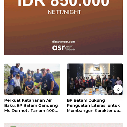
«
»
Perkuat Ketahanan Air
BP Batam Dukung
Baku, BP Batam Gandeng
Penguatan Literasi untuk
Mc Dermott Tanam 400
Membangun Karakter dan
Bambu Betung di
Kebhinekaan Bagi
Bendungan Sei Nongsa
Generasi Masa Depan