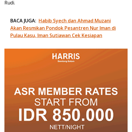
Rudi.
BACA JUGA:
Habib Syech dan Ahmad Muzani
Akan Resmikan Pondok Pesantren Nur Iman di
Pulau Kasu, Iman Sutiawan Cek Kesiapan