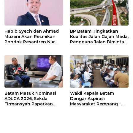
Habib Syech dan Ahmad
BP Batam Tingkatkan
Muzani Akan Resmikan
Kualitas Jalan Gajah Mada,
Pondok Pesantren Nur
Pengguna Jalan Diminta
Iman di Pulau Kasu, Iman
Ekstra Hati-hati
Sutiawan Cek Kesiapan
Batam Masuk Nominasi
Wakil Kepala Batam
ADLGA 2026, Sekda
Dengar Aspirasi
Firmansyah Paparkan
Masyarakat Rempang –
Transformasi Digital
Galang: Pastikan
Berbasis Data
Pembangunan Sekolah
Rakyat Berorientasi
Pengembangan Masa
Depan Pendidikan