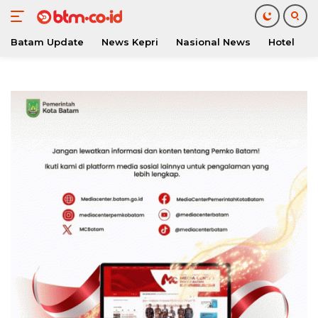
Batam Update
News Kepri
Nasional News
Hotel
O
Langsung
ke
konten