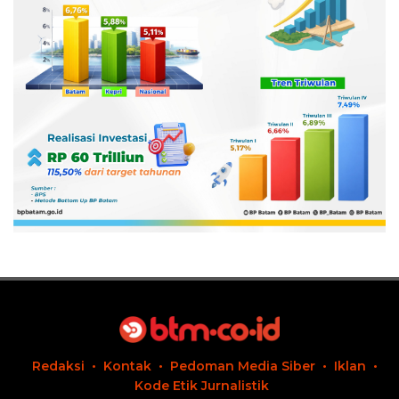
Redaksi
Kontak
Pedoman Media Siber
Iklan
Kode Etik Jurnalistik