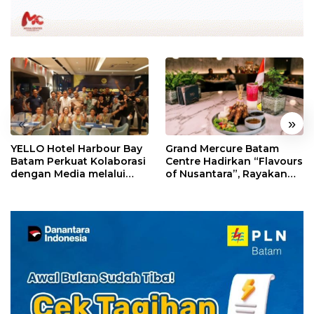
«
»
YELLO Hotel Harbour Bay
Grand Mercure Batam
Batam Perkuat Kolaborasi
Centre Hadirkan “Flavours
dengan Media melalui
of Nusantara”, Rayakan
YELLO Connect
HUT RI dengan Cita Rasa
Kuliner Indonesia