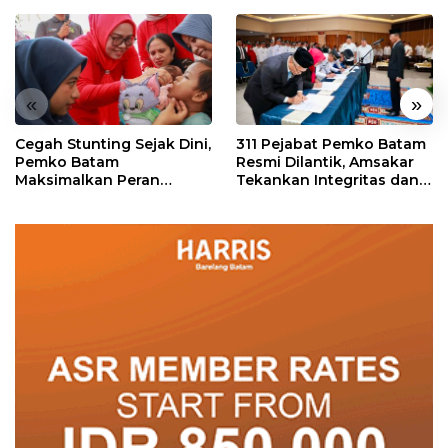
«
»
Cegah Stunting Sejak Dini,
311 Pejabat Pemko Batam
Pemko Batam
Resmi Dilantik, Amsakar
Maksimalkan Peran
Tekankan Integritas dan
Posyandu
Pelayanan