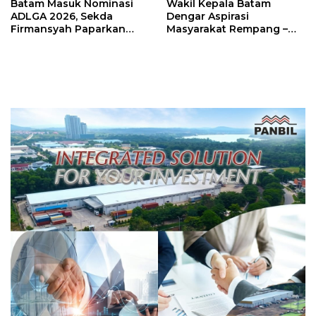
Batam Masuk Nominasi
Wakil Kepala Batam
ADLGA 2026, Sekda
Dengar Aspirasi
Firmansyah Paparkan
Masyarakat Rempang –
Transformasi Digital
Galang: Pastikan
Berbasis Data
Pembangunan Sekolah
Rakyat Berorientasi
Pengembangan Masa
Depan Pendidikan