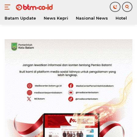
Batam Update
News Kepri
Nasional News
Hotel
O
Langsung
ke
konten