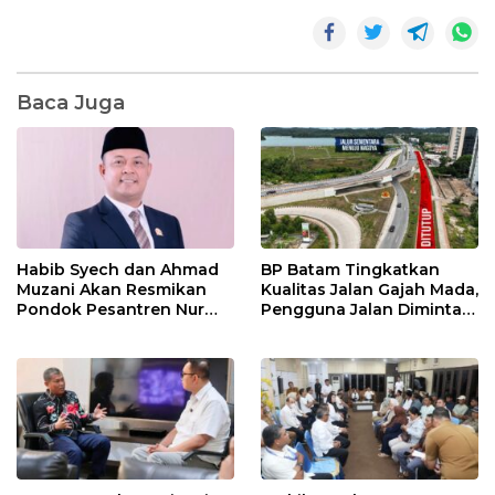
Baca Juga
Habib Syech dan Ahmad
BP Batam Tingkatkan
Muzani Akan Resmikan
Kualitas Jalan Gajah Mada,
Pondok Pesantren Nur
Pengguna Jalan Diminta
Iman di Pulau Kasu, Iman
Ekstra Hati-hati
Sutiawan Cek Kesiapan