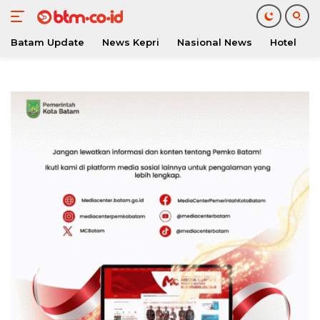
Batam Update
News Kepri
Nasional News
Hotel
O
Langsung
ke
konten