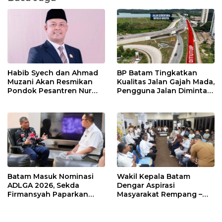
Habib Syech dan Ahmad
BP Batam Tingkatkan
Muzani Akan Resmikan
Kualitas Jalan Gajah Mada,
Pondok Pesantren Nur
Pengguna Jalan Diminta
Iman di Pulau Kasu, Iman
Ekstra Hati-hati
Sutiawan Cek Kesiapan
Batam Masuk Nominasi
Wakil Kepala Batam
ADLGA 2026, Sekda
Dengar Aspirasi
Firmansyah Paparkan
Masyarakat Rempang –
Transformasi Digital
Galang: Pastikan
Berbasis Data
Pembangunan Sekolah
Rakyat Berorientasi