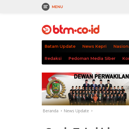
MENU
Langsung
tutup
ke
konten
Batam Update
News Kepri
Nasion
Redaksi
Pedoman Media Siber
Ko
Beranda
News Update