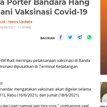
ga Porter Bandara Hang
ni Vaksinasi Covid-19
.id
-
News Update
14/06/2021 - 11:39 WIB
BAGIKAN
HM Rudi meninjau pelaksanaan vaksinasi di Banda
aksinasi dipusatkan di Terminal Kedatangan
ol
nandar mengatakan vaksinasi akan digelar selama
011), Rabu (16/6/2021), dan Jumat (18/6/2021).
«
si dari pagi sampai jam tiga sore,” ungkapnya saat