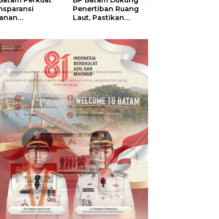
Batam Perkuat
BP Batam Dukung
BP Batam Verifik
nsparansi
Penertiban Ruang
Alokasi Lahan L
anan
Laut, Pastikan
Era 2002–2015,
tanahan, Alokasi
Pemanfaatan Sesuai
Amsakar: Tata
ah Reguler
Aturan
Ulang Demi
era Hadir Melalui
Kepastian Huk
S
dan Investasi