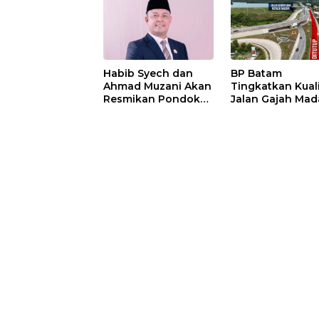
Habib Syech dan
BP Batam
Ahmad Muzani Akan
Tingkatkan Kual
Resmikan Pondok
Jalan Gajah Mad
Pesantren Nur Iman
Pengguna Jalan
di Pulau Kasu, Iman
Diminta Ekstra H
Sutiawan Cek
hati
Kesiapan