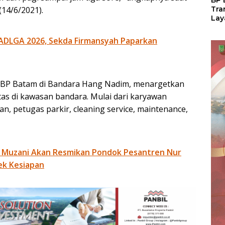
BP 
(14/6/2021).
Tra
Lay
Per
Tan
ADLGA 2026, Sekda Firmansyah Paparkan
Seg
LM
ar BP Batam di Bandara Hang Nadim, menargetkan
tas di kawasan bandara. Mulai dari karyawan
nan, petugas parkir, cleaning service, maintenance,
 Muzani Akan Resmikan Pondok Pesantren Nur
ek Kesiapan