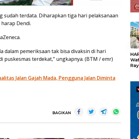
ng sudah terdata. Diharapkan tiga hari pelaksanaan
” harap Dendi.
raZeneca.
«
la dalam pemeriksaan tak bisa divaksin di hari
HAR
di puskesmas terdekat,” ungkapnya. (BTM / emr)
Wat
Ray
Teb
Dis
litas Jalan Gajah Mada, Pengguna Jalan Diminta
24
BAGIKAN