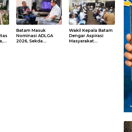
Batam Masuk
Wakil Kepala Batam
itas
Nominasi ADLGA
Dengar Aspirasi
a,
2026, Sekda
Masyarakat
Firmansyah
Rempang – Galang:
ati-
Paparkan
Pastikan
Transformasi Digital
Pembangunan
Berbasis Data
Sekolah Rakyat
Berorientasi
Pengembangan
Masa Depan
Pendidikan