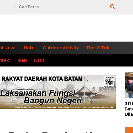
al News
Hotel
Outdoor Activity
Tips & Trik
ntak
Iklan
Karir
«
311
Bat
Dil
Tek
dan