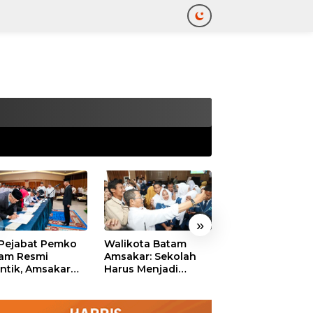
tutup
»
 Pejabat Pemko
Walikota Batam
Ekonomi Batam
am Resmi
Amsakar: Sekolah
Diproyeksikan
antik, Amsakar
Harus Menjadi
Tumbuh hingga 
ankan Integritas
Ruang Aman bagi
Persen, Pemko
 Pelayanan
Anak untuk Tumbuh
Naikkan Target
dan Berprestasi
Pendapatan Da