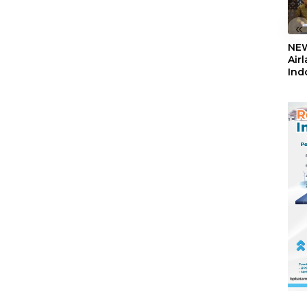
«
NEW
Air
Ind
5,2
Sem