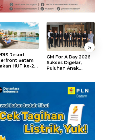
»
RIS Resort
SELAMAT!,
GM For A Day 2026
erfront Batam
Wyndham Panbi
Sukses Digelar,
akan HUT ke-24,
Batam Raih
Puluhan Anak
ar Giveaway dan
Penghargaan Ho
Rasakan Jadi
kon Menginap
Premium Terbai
General Manager
%
Versi Trip.com
Hotel Sehari