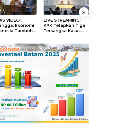
»
S VIDEO:
LIVE STREAMING:
TERBONGKAR!
langga: Ekonomi
KPK Tetapkan Tiga
Ratusan Rekeni
onesia Tumbuh
Tersangka Kasus
Virtual SPPG Fikt
9 Persen pada
Dugaan Korupsi
Diduga Terima 
ester II 2026
Digitalisasi SPBU
Rp311 Miliar, Ka
Pertamina
Dilaporkan ke
Kejaksaan