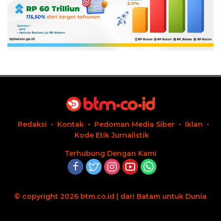
Redaksi
Kontak
Pedoman Media Siber
Iklan
Kode Etik Jurnalistik
Terhubung Dengan Kami
© copyright 2026 btm.co.id | dari Batam untuk Dunia