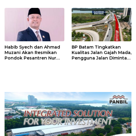
Tembus Rp4,55 Triliun
Habib Syech dan Ahmad
BP Batam Tingkatkan
Muzani Akan Resmikan
Kualitas Jalan Gajah Mada,
Pondok Pesantren Nur
Pengguna Jalan Diminta
Iman di Pulau Kasu, Iman
Ekstra Hati-hati
Sutiawan Cek Kesiapan