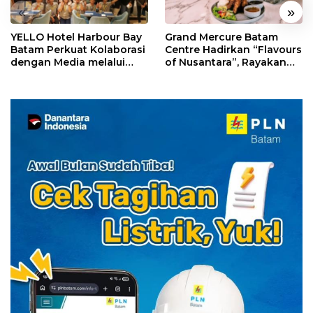
«
»
YELLO Hotel Harbour Bay
Grand Mercure Batam
Batam Perkuat Kolaborasi
Centre Hadirkan “Flavours
dengan Media melalui
of Nusantara”, Rayakan
YELLO Connect
HUT RI dengan Cita Rasa
Kuliner Indonesia