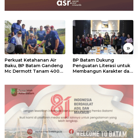
«
»
Perkuat Ketahanan Air
BP Batam Dukung
Baku, BP Batam Gandeng
Penguatan Literasi untuk
Mc Dermott Tanam 400
Membangun Karakter dan
Bambu Betung di
Kebhinekaan Bagi
Bendungan Sei Nongsa
Generasi Masa Depan