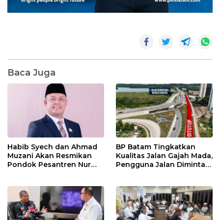
Baca Juga
Habib Syech dan Ahmad
BP Batam Tingkatkan
Muzani Akan Resmikan
Kualitas Jalan Gajah Mada,
Pondok Pesantren Nur
Pengguna Jalan Diminta
Iman di Pulau Kasu, Iman
Ekstra Hati-hati
Sutiawan Cek Kesiapan