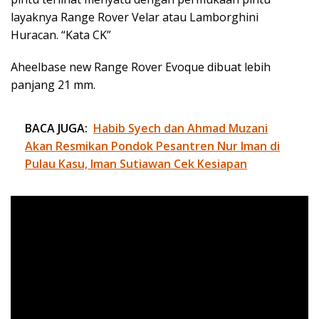
layaknya Range Rover Velar atau Lamborghini
Huracan. “Kata CK”
Aheelbase new Range Rover Evoque dibuat lebih
panjang 21 mm.
BACA JUGA:
Habib Syech dan Ahmad Muzani
Akan Resmikan Pondok Pesantren Nur Iman di
Pulau Kasu, Iman Sutiawan Cek Kesiapan