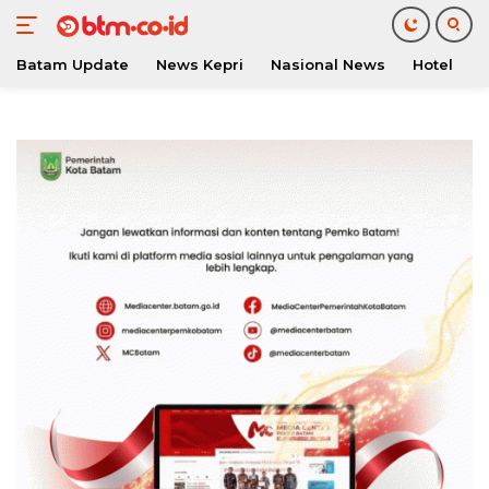
Batam Update
News Kepri
Nasional News
Hotel
O
Langsung
ke
konten