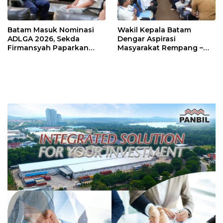
Batam Masuk Nominasi
Wakil Kepala Batam
ADLGA 2026, Sekda
Dengar Aspirasi
Firmansyah Paparkan
Masyarakat Rempang –
Transformasi Digital
Galang: Pastikan
Berbasis Data
Pembangunan Sekolah
Rakyat Berorientasi
Pengembangan Masa
Depan Pendidikan