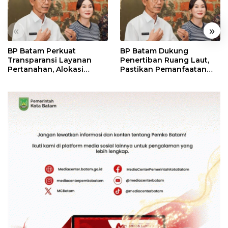
«
»
BP Batam Perkuat
BP Batam Dukung
Transparansi Layanan
Penertiban Ruang Laut,
Pertanahan, Alokasi
Pastikan Pemanfaatan
Tanah Reguler Segera
Sesuai Aturan
Hadir Melalui LMS