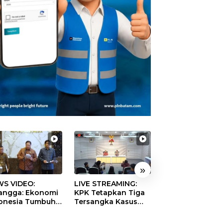
»
S VIDEO:
LIVE STREAMING:
TERBONGKAR!
langga: Ekonomi
KPK Tetapkan Tiga
Ratusan Rekeni
onesia Tumbuh
Tersangka Kasus
Virtual SPPG Fikt
9 Persen pada
Dugaan Korupsi
Diduga Terima 
ester II 2026
Digitalisasi SPBU
Rp311 Miliar, Ka