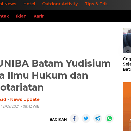
al News
Hotel
Outdoor Activity
Tips & Trik
ntak
Iklan
Karir
«
Ceg
UNIBA Batam Yudisium
Sej
Bat
a Ilmu Hukum dan
Per
otariatan
.id
-
News Update
 12/09/2021 - 08:42 WIB
BAGIKAN