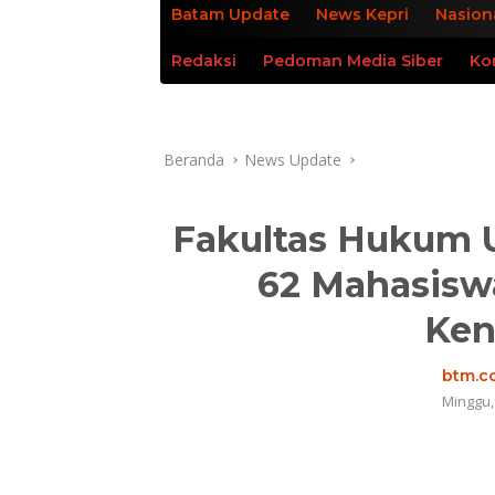
Batam Update
News Kepri
Nasion
Redaksi
Pedoman Media Siber
Ko
Beranda
News Update
Fakultas Hukum 
62 Mahasisw
Ken
btm.co
Minggu,