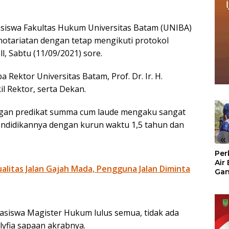
siswa Fakultas Hukum Universitas Batam (UNIBA)
otariatan dengan tetap mengikuti protokol
l, Sabtu (11/09/2021) sore.
Rektor Universitas Batam, Prof. Dr. Ir. H.
l Rektor, serta Dekan.
dengan predikat summa cum laude mengaku sangat
ndidikannya dengan kurun waktu 1,5 tahun dan
«
Per
Air
litas Jalan Gajah Mada, Pengguna Jalan Diminta
Ga
Der
Bam
Ben
No
ahasiswa Magister Hukum lulus semua, tidak ada
Alyfia sapaan akrabnya.