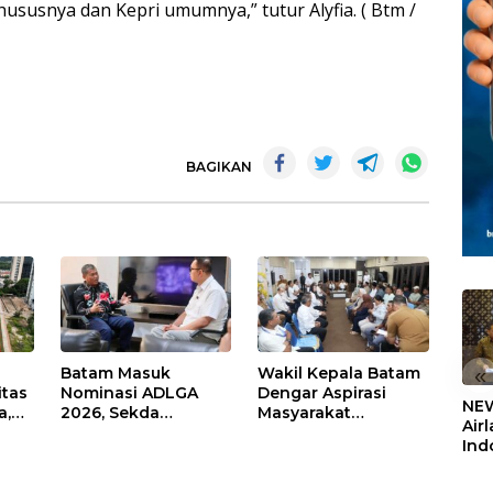
susnya dan Kepri umumnya,” tutur Alyfia. ( Btm /
BAGIKAN
Batam Masuk
Wakil Kepala Batam
«
itas
Nominasi ADLGA
Dengar Aspirasi
NEW
a,
2026, Sekda
Masyarakat
Air
Firmansyah
Rempang – Galang:
Ind
ati-
Paparkan
Pastikan
5,2
Transformasi Digital
Pembangunan
Sem
Berbasis Data
Sekolah Rakyat