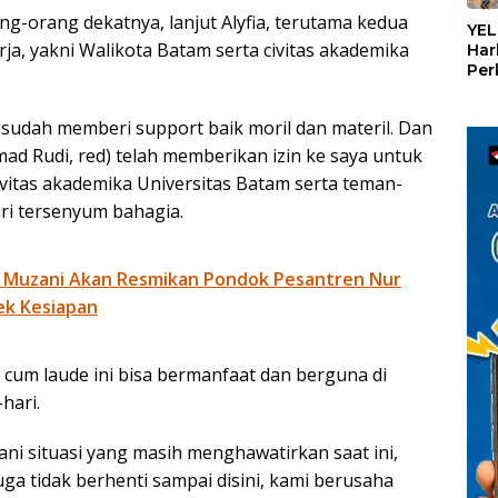
«
ng-orang dekatnya, lanjut Alyfia, terutama kedua
YEL
ja, yakni Walikota Batam serta civitas akademika
Har
Per
den
mel
sudah memberi support baik moril dan materil. Dan
Con
 Rudi, red) telah memberikan izin ke saya untuk
ivitas akademika Universitas Batam serta teman-
ri tersenyum bahagia.
 Muzani Akan Resmikan Pondok Pesantren Nur
ek Kesiapan
cum laude ini bisa bermanfaat dan berguna di
hari.
ani situasi yang masih menghawatirkan saat ini,
uga tidak berhenti sampai disini, kami berusaha