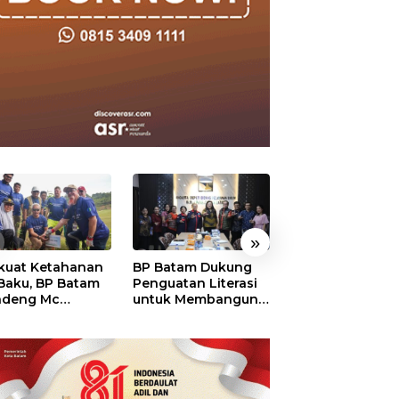
»
kuat Ketahanan
BP Batam Dukung
RSBP Batam
 Baku, BP Batam
Penguatan Literasi
Torehkan Stand
ndeng Mc
untuk Membangun
Pelayanan Kela
mott Tanam 400
Karakter dan
Dunia, Raih
bu Betung di
Kebhinekaan Bagi
Diamond Status 
dungan Sei
Generasi Masa
WSO
ngsa
Depan