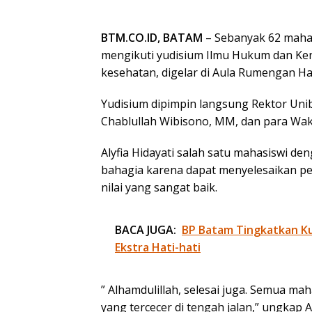
BTM.CO.ID, BATAM
– Sebanyak 62 maha
mengikuti yudisium Ilmu Hukum dan Ken
kesehatan, digelar di Aula Rumengan Hal
Yudisium dipimpin langsung Rektor Uniba 
Chablullah Wibisono, MM, dan para Waki
Alyfia Hidayati salah satu mahasiswi 
bahagia karena dapat menyelesaikan pe
nilai yang sangat baik.
BACA JUGA:
BP Batam Tingkatkan Kua
Ekstra Hati-hati
” Alhamdulillah, selesai juga. Semua m
yang tercecer di tengah jalan,” ungkap 