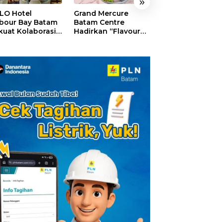
»
LO Hotel
Grand Mercure
HARRIS Resort
bour Bay Batam
Batam Centre
Waterfront Bat
kuat Kolaborasi
Hadirkan “Flavours
Rayakan HUT ke
gan Media
of Nusantara”,
Tebar Giveaway
alui YELLO
Rayakan HUT RI
Diskon Mengin
nect
dengan Cita Rasa
24%
Kuliner Indonesia