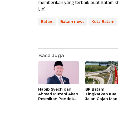
memberikan yang terbaik buat Batam khu
Lin)
Batam
Batam news
Kota Batam
Baca Juga
Habib Syech dan
BP Batam
Ahmad Muzani Akan
Tingkatkan Kual
Resmikan Pondok
Jalan Gajah Mad
Pesantren Nur Iman
Pengguna Jalan
di Pulau Kasu, Iman
Diminta Ekstra H
Sutiawan Cek
hati
Kesiapan