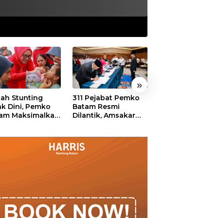
»
ah Stunting
311 Pejabat Pemko
Walikota Batam
ak Dini, Pemko
Batam Resmi
Amsakar: Sekol
am Maksimalkan
Dilantik, Amsakar
Harus Menjadi
an Posyandu
Tekankan Integritas
Ruang Aman ba
dan Pelayanan
Anak untuk Tu
dan Berprestasi