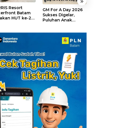
»
RIS Resort
SELAMAT!,
GM For A Day 2026
erfront Batam
Wyndham Panbi
Sukses Digelar,
akan HUT ke-24,
Batam Raih
Puluhan Anak
ar Giveaway dan
Penghargaan Ho
Rasakan Jadi
kon Menginap
Premium Terbai
General Manager
%
Versi Trip.com
Hotel Sehari