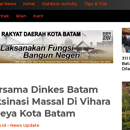
al News
Hotel
Outdoor Activity
Tips & Trik
ntak
Iklan
Karir
«
311
Bat
Dil
Tek
dan
ersama Dinkes Batam
sinasi Massal Di Vihara
reya Kota Batam
.id
-
News Update