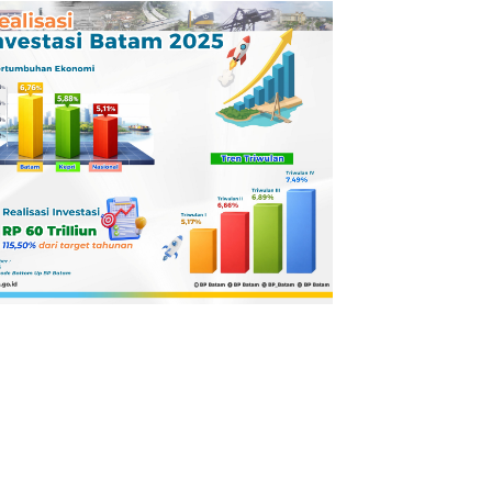
Pertamina
Dilaporkan ke
Kejaksaan