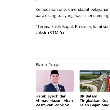
Kemudahan untuk mendapat pelayanan va
para orang tua yang hadir mendamping
“Terima kasih Bapak Presiden, kami sud
vaksin.(BTM /r)
Baca Juga
Habib Syech dan
BP Batam
Ahmad Muzani Akan
Tingkatkan Kual
Resmikan Pondok
Jalan Gajah Mad
Pesantren Nur Iman
Pengguna Jalan