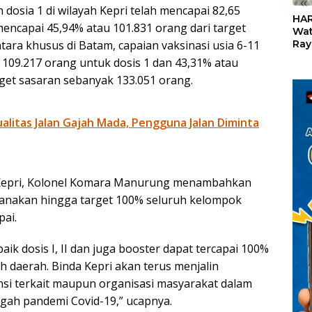
«
 dosia 1 di wilayah Kepri telah mencapai 82,65
HAR
mencapai 45,94% atau 101.831 orang dari target
Wat
Ray
ara khusus di Batam, capaian vaksinasi usia 6-11
Teb
 109.217 orang untuk dosis 1 dan 43,31% atau
Dis
arget sasaran sebanyak 133.051 orang.
24
litas Jalan Gajah Mada, Pengguna Jalan Diminta
 Kepri, Kolonel Komara Manurung menambahkan
ksanakan hingga target 100% seluruh kelompok
pai.
aik dosis I, II dan juga booster dapat tercapai 100%
h daerah. Binda Kepri akan terus menjalin
nsi terkait maupun organisasi masyarakat dalam
gah pandemi Covid-19,” ucapnya.