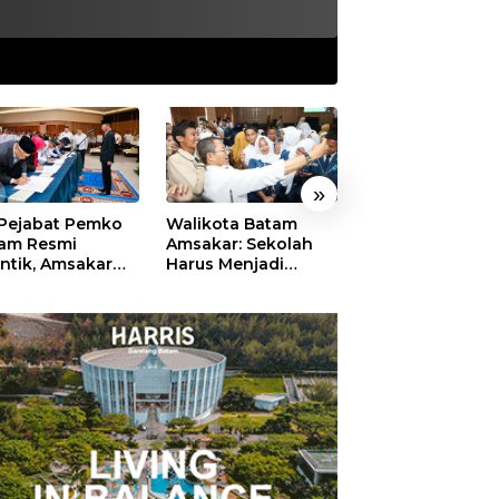
»
 Pejabat Pemko
Walikota Batam
Ekonomi Batam
am Resmi
Amsakar: Sekolah
Diproyeksikan
antik, Amsakar
Harus Menjadi
Tumbuh hingga 
ankan Integritas
Ruang Aman bagi
Persen, Pemko
 Pelayanan
Anak untuk Tumbuh
Naikkan Target
dan Berprestasi
Pendapatan Da