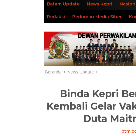
Batam Update
News Kepri
Nasion
Redaksi
Pedoman Media Siber
Ko
Beranda
News Update
Binda Kepri B
Kembali Gelar Vak
Duta Mait
btm.co