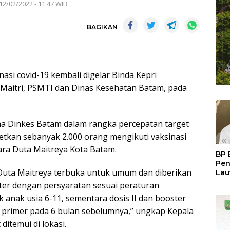
12/02/2022 - 11:47 WIB
BAGIKAN
asi covid-19 kembali digelar Binda Kepri
Maitri, PSMTI dan Dinas Kesehatan Batam, pada
ma Dinkes Batam dalam rangka percepatan target
getkan sebanyak 2.000 orang mengikuti vaksinasi
«
ara Duta Maitreya Kota Batam.
BP 
Pen
 Duta Maitreya terbuka untuk umum dan diberikan
Lau
Pem
ter dengan persyaratan sesuai peraturan
Atu
uk anak usia 6-11, sementara dosis II dan booster
in primer pada 6 bulan sebelumnya,” ungkap Kepala
ditemui di lokasi.