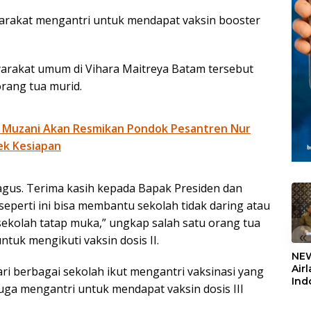
syarakat mengantri untuk mendapat vaksin booster
yarakat umum di Vihara Maitreya Batam tersebut
orang tua murid.
 Muzani Akan Resmikan Pondok Pesantren Nur
ek Kesiapan
bagus. Terima kasih kepada Bapak Presiden dan
eperti ini bisa membantu sekolah tidak daring atau
 sekolah tatap muka,” ungkap salah satu orang tua
«
tuk mengikuti vaksin dosis II.
NEW
Air
i berbagai sekolah ikut mengantri vaksinasi yang
Ind
 juga mengantri untuk mendapat vaksin dosis III
5,2
Sem