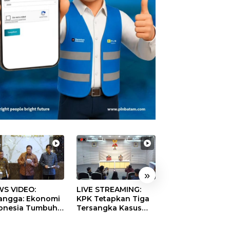
»
S VIDEO:
LIVE STREAMING:
TERBONGKAR!
langga: Ekonomi
KPK Tetapkan Tiga
Ratusan Rekeni
onesia Tumbuh
Tersangka Kasus
Virtual SPPG Fikt
9 Persen pada
Dugaan Korupsi
Diduga Terima 
ester II 2026
Digitalisasi SPBU
Rp311 Miliar, Ka