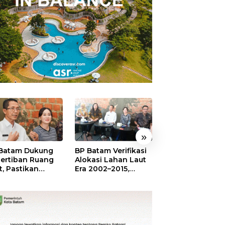
»
Batam Dukung
BP Batam Verifikasi
Sekolah Terinte
ertiban Ruang
Alokasi Lahan Laut
Merah Putih,
t, Pastikan
Era 2002–2015,
Menumbuhkan
anfaatan Sesuai
Amsakar: Tata
Mimpi di Tanah
ran
Ulang Demi
Rempang-Gala
Kepastian Hukum
dan Investasi