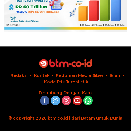
Redaksi
Kontak
Pedoman Media Siber
Iklan
Kode Etik Jurnalistik
Terhubung Dengan Kami
© copyright 2026 btm.co.id | dari Batam untuk Dunia