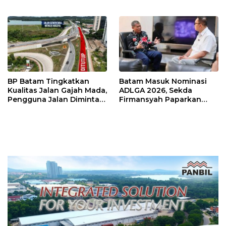
Tembus Rp4,55 Triliun
Iman di Pulau Kasu, Iman
Sutiawan Cek Kesiapan
BP Batam Tingkatkan
Batam Masuk Nominasi
Kualitas Jalan Gajah Mada,
ADLGA 2026, Sekda
Pengguna Jalan Diminta
Firmansyah Paparkan
Ekstra Hati-hati
Transformasi Digital
Berbasis Data