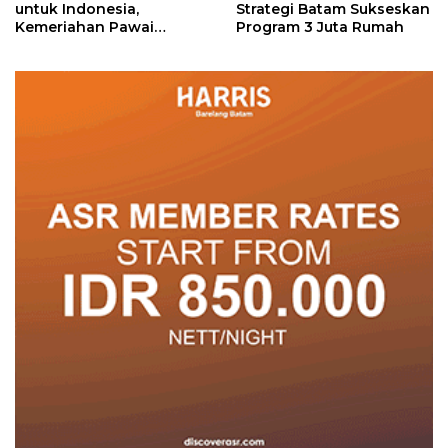
untuk Indonesia,
Strategi Batam Sukseskan
Kemeriahan Pawai
Program 3 Juta Rumah
Pembangunan Penuh
Warna