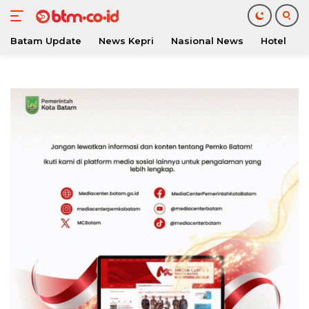
Batam Update
News Kepri
Nasional News
Hotel
O
Langsung
ke
konten