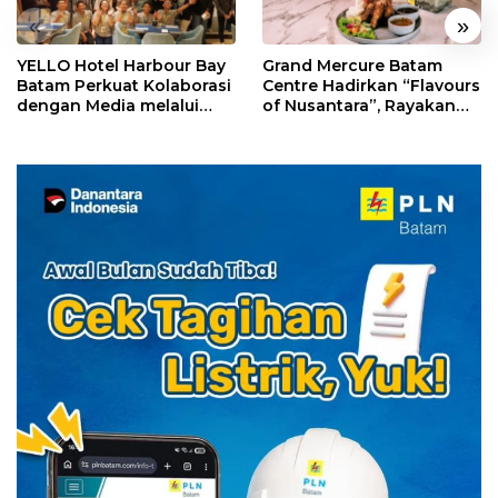
«
»
YELLO Hotel Harbour Bay
Grand Mercure Batam
Batam Perkuat Kolaborasi
Centre Hadirkan “Flavours
dengan Media melalui
of Nusantara”, Rayakan
YELLO Connect
HUT RI dengan Cita Rasa
Kuliner Indonesia