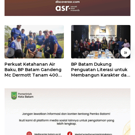
«
»
Perkuat Ketahanan Air
BP Batam Dukung
Baku, BP Batam Gandeng
Penguatan Literasi untuk
Mc Dermott Tanam 400
Membangun Karakter dan
Bambu Betung di
Kebhinekaan Bagi
Bendungan Sei Nongsa
Generasi Masa Depan