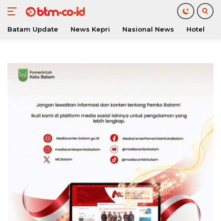
Batam Update
News Kepri
Nasional News
Hotel
O
Langsung
ke
konten