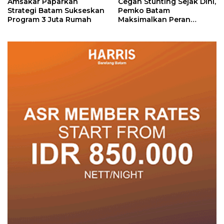
Amsakar Paparkan
Cegah Stunting Sejak Dini,
Strategi Batam Sukseskan
Pemko Batam
Program 3 Juta Rumah
Maksimalkan Peran
Posyandu