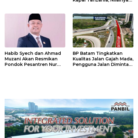
Kapal Tanzania, Nilainya
Tembus Rp4,55 Triliun
Habib Syech dan Ahmad
BP Batam Tingkatkan
Muzani Akan Resmikan
Kualitas Jalan Gajah Mada,
Pondok Pesantren Nur
Pengguna Jalan Diminta
Iman di Pulau Kasu, Iman
Ekstra Hati-hati
Sutiawan Cek Kesiapan