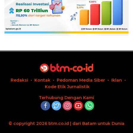
Redaksi
Kontak
Pedoman Media Siber
Iklan
Kode Etik Jurnalistik
Terhubung Dengan Kami
© copyright 2026 btm.co.id | dari Batam untuk Dunia