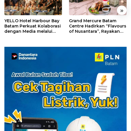
«
»
YELLO Hotel Harbour Bay
Grand Mercure Batam
Batam Perkuat Kolaborasi
Centre Hadirkan “Flavours
dengan Media melalui
of Nusantara”, Rayakan
YELLO Connect
HUT RI dengan Cita Rasa
Kuliner Indonesia