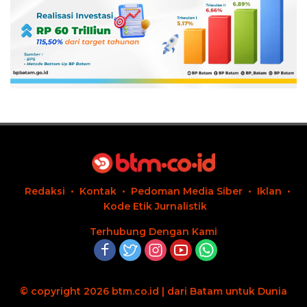
Redaksi
Kontak
Pedoman Media Siber
Iklan
Kode Etik Jurnalistik
Terhubung Dengan Kami
© copyright 2026 btm.co.id | dari Batam untuk Dunia