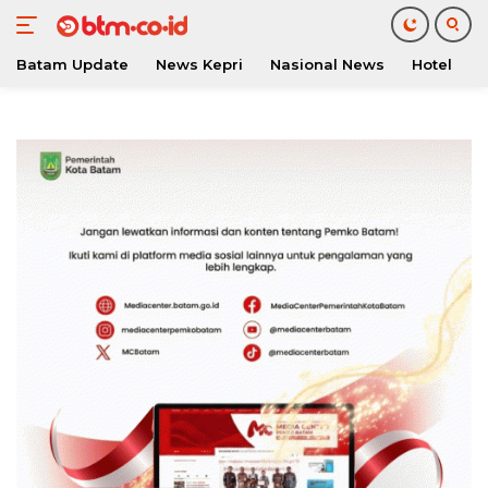
Batam Update
News Kepri
Nasional News
Hotel
O
Langsung
ke
konten