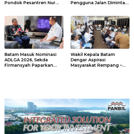
Pondok Pesantren Nur
Pengguna Jalan Diminta
Iman di Pulau Kasu, Iman
Ekstra Hati-hati
Sutiawan Cek Kesiapan
Batam Masuk Nominasi
Wakil Kepala Batam
ADLGA 2026, Sekda
Dengar Aspirasi
Firmansyah Paparkan
Masyarakat Rempang –
Transformasi Digital
Galang: Pastikan
Berbasis Data
Pembangunan Sekolah
Rakyat Berorientasi
Pengembangan Masa
Depan Pendidikan