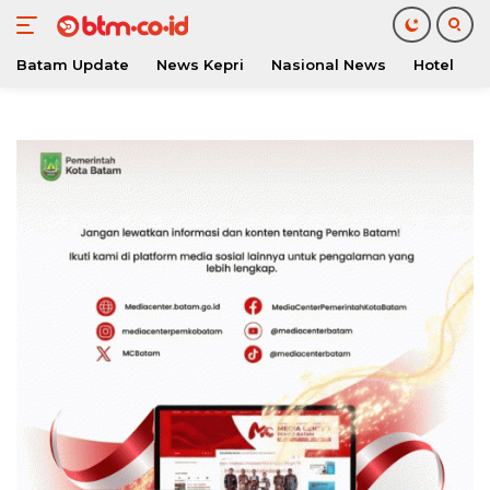
Batam Update
News Kepri
Nasional News
Hotel
O
Langsung
ke
konten