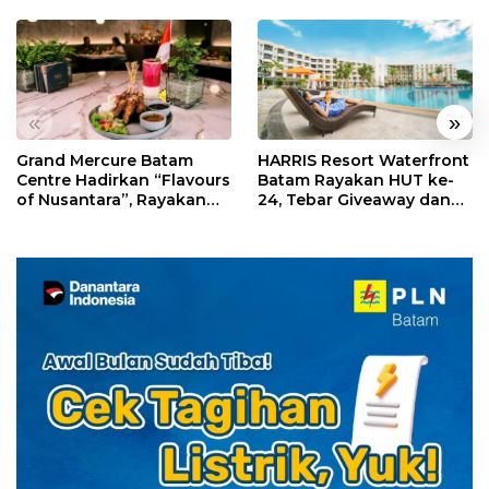
«
»
Grand Mercure Batam
HARRIS Resort Waterfront
Centre Hadirkan “Flavours
Batam Rayakan HUT ke-
of Nusantara”, Rayakan
24, Tebar Giveaway dan
HUT RI dengan Cita Rasa
Diskon Menginap 24%
Kuliner Indonesia