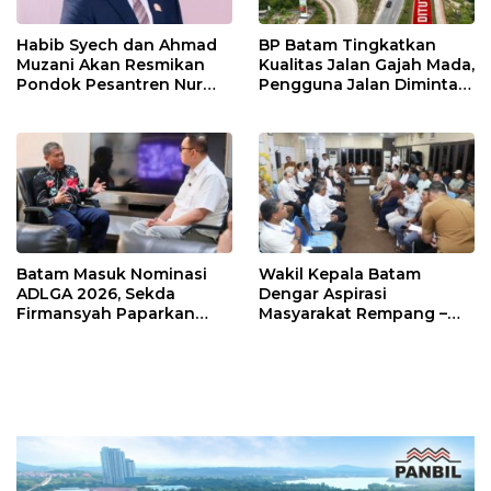
Habib Syech dan Ahmad
BP Batam Tingkatkan
Muzani Akan Resmikan
Kualitas Jalan Gajah Mada,
Pondok Pesantren Nur
Pengguna Jalan Diminta
Iman di Pulau Kasu, Iman
Ekstra Hati-hati
Sutiawan Cek Kesiapan
Batam Masuk Nominasi
Wakil Kepala Batam
ADLGA 2026, Sekda
Dengar Aspirasi
Firmansyah Paparkan
Masyarakat Rempang –
Transformasi Digital
Galang: Pastikan
Berbasis Data
Pembangunan Sekolah
Rakyat Berorientasi
Pengembangan Masa
Depan Pendidikan