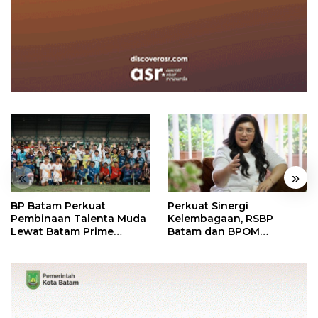
«
»
BP Batam Perkuat
Perkuat Sinergi
Pembinaan Talenta Muda
Kelembagaan, RSBP
Lewat Batam Prime
Batam dan BPOM
International Grassroot
Pastikan Pelayanan dan
Football Festival 2026
Ketersediaan Obat Aman