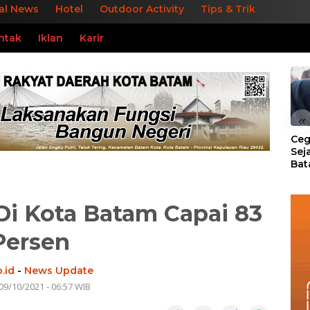
al News
Hotel
Outdoor Activity
Tips & Trik
ntak
Iklan
Karir
«
Ceg
Sej
Bat
Per
 Di Kota Batam Capai 83
Persen
.id
-
News Update
09/10/2021 - 06:57 WIB