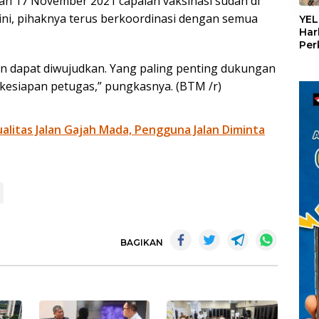
n 17 November 2021 capaian vaksinasi sudah di
«
ini, pihaknya terus berkoordinasi dengan semua
YEL
Har
Per
den
kan dapat diwujudkan. Yang paling penting dukungan
mel
Con
 kesiapan petugas,” pungkasnya. (BTM /r)
litas Jalan Gajah Mada, Pengguna Jalan Diminta
BAGIKAN