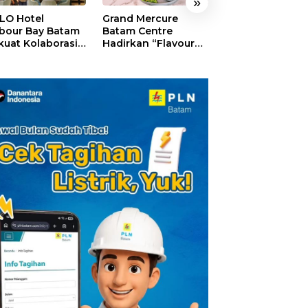
»
LO Hotel
Grand Mercure
HARRIS Resort
bour Bay Batam
Batam Centre
Waterfront Bat
kuat Kolaborasi
Hadirkan “Flavours
Rayakan HUT ke
gan Media
of Nusantara”,
Tebar Giveaway
alui YELLO
Rayakan HUT RI
Diskon Mengin
nect
dengan Cita Rasa
24%
Kuliner Indonesia