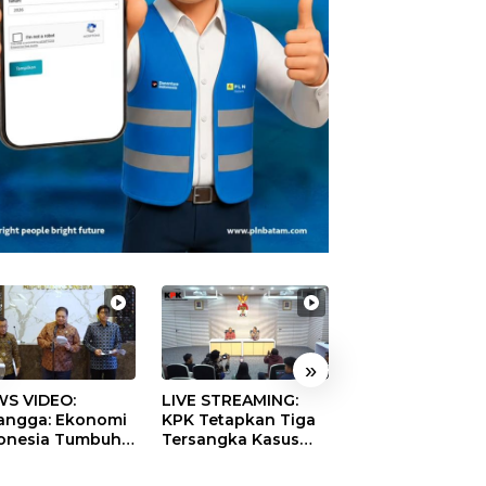
»
S VIDEO:
LIVE STREAMING:
TERBONGKAR!
langga: Ekonomi
KPK Tetapkan Tiga
Ratusan Rekeni
onesia Tumbuh
Tersangka Kasus
Virtual SPPG Fikt
9 Persen pada
Dugaan Korupsi
Diduga Terima 
ester II 2026
Digitalisasi SPBU
Rp311 Miliar, Ka