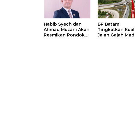
Habib Syech dan
BP Batam
Ahmad Muzani Akan
Tingkatkan Kual
Resmikan Pondok
Jalan Gajah Mad
Pesantren Nur Iman
Pengguna Jalan
di Pulau Kasu, Iman
Diminta Ekstra H
Sutiawan Cek
hati
Kesiapan