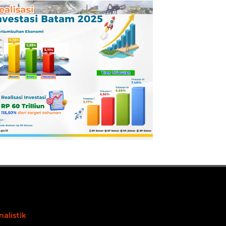
Pertamina
Dilaporkan ke
Kejaksaan
nalistik