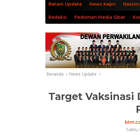
Batam Update
News Kepri
Nasion
Redaksi
Pedoman Media Siber
Ko
Beranda
News Update
Target Vaksinasi
btm.co
Sabtu, 