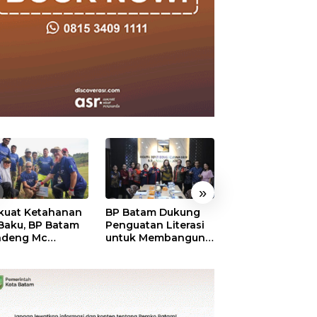
»
kuat Ketahanan
BP Batam Dukung
RSBP Batam
 Baku, BP Batam
Penguatan Literasi
Torehkan Stand
ndeng Mc
untuk Membangun
Pelayanan Kela
mott Tanam 400
Karakter dan
Dunia, Raih
bu Betung di
Kebhinekaan Bagi
Diamond Status 
dungan Sei
Generasi Masa
WSO
ngsa
Depan