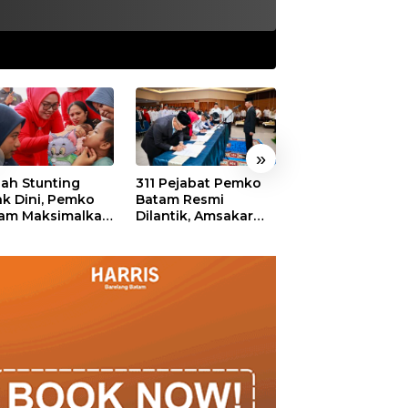
»
ah Stunting
311 Pejabat Pemko
Walikota Batam
ak Dini, Pemko
Batam Resmi
Amsakar: Sekol
am Maksimalkan
Dilantik, Amsakar
Harus Menjadi
an Posyandu
Tekankan Integritas
Ruang Aman ba
dan Pelayanan
Anak untuk Tu
dan Berprestasi