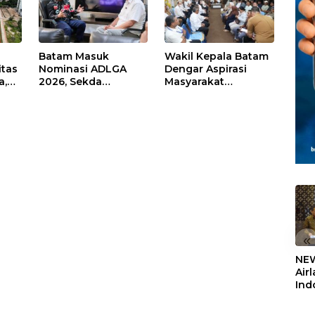
Batam Masuk
Wakil Kepala Batam
itas
Nominasi ADLGA
Dengar Aspirasi
a,
2026, Sekda
Masyarakat
Firmansyah
Rempang – Galang:
ati-
Paparkan
Pastikan
Transformasi Digital
Pembangunan
Berbasis Data
Sekolah Rakyat
Berorientasi
Pengembangan
Masa Depan
Pendidikan
«
NEW
Air
Ind
5,2
Sem