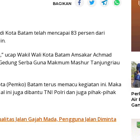
BAGIKAN
 di Kota Batam telah mencapai 83 persen dari
in.
agi,” ucap Wakil Wali Kota Batam Amsakar Achmad
di Gedung Serba Guna Makmum Mashur Tanjungriau
ta (Pemko) Batam terus memacu kegiatan ini. Maka
«
al ini juga dibantu TNI Polri dan juga pihak-pihak
Per
Air
Ga
Der
Bam
litas Jalan Gajah Mada, Pengguna Jalan Diminta
Ben
No