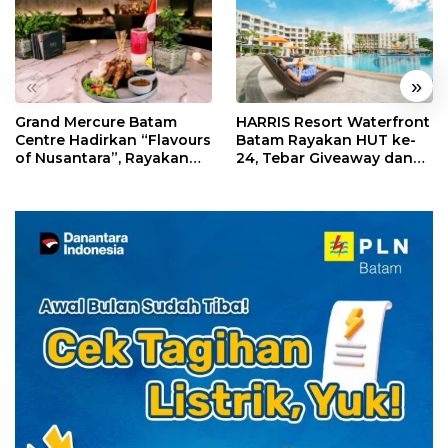
«
»
Grand Mercure Batam
HARRIS Resort Waterfront
Centre Hadirkan “Flavours
Batam Rayakan HUT ke-
of Nusantara”, Rayakan
24, Tebar Giveaway dan
HUT RI dengan Cita Rasa
Diskon Menginap 24%
Kuliner Indonesia