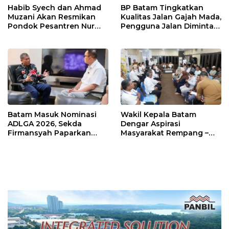
Habib Syech dan Ahmad
BP Batam Tingkatkan
Muzani Akan Resmikan
Kualitas Jalan Gajah Mada,
Pondok Pesantren Nur
Pengguna Jalan Diminta
Iman di Pulau Kasu, Iman
Ekstra Hati-hati
Sutiawan Cek Kesiapan
Batam Masuk Nominasi
Wakil Kepala Batam
ADLGA 2026, Sekda
Dengar Aspirasi
Firmansyah Paparkan
Masyarakat Rempang –
Transformasi Digital
Galang: Pastikan
Berbasis Data
Pembangunan Sekolah
Rakyat Berorientasi
Pengembangan Masa
Depan Pendidikan