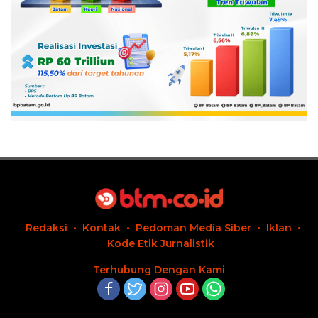
Redaksi
Kontak
Pedoman Media Siber
Iklan
Kode Etik Jurnalistik
Terhubung Dengan Kami