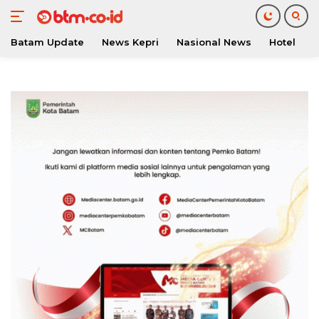
Batam Update
News Kepri
Nasional News
Hotel
O
Langsung
ke
konten