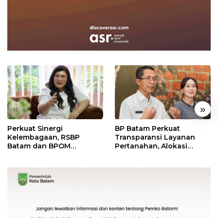
«
»
Perkuat Sinergi
BP Batam Perkuat
Kelembagaan, RSBP
Transparansi Layanan
Batam dan BPOM
Pertanahan, Alokasi
Pastikan Pelayanan dan
Tanah Reguler Segera
Ketersediaan Obat Aman
Hadir Melalui LMS