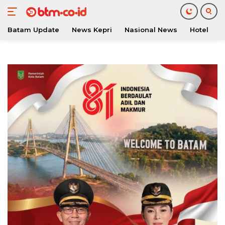
Batam Update
News Kepri
Nasional News
Hotel
O
Langsung
ke
konten