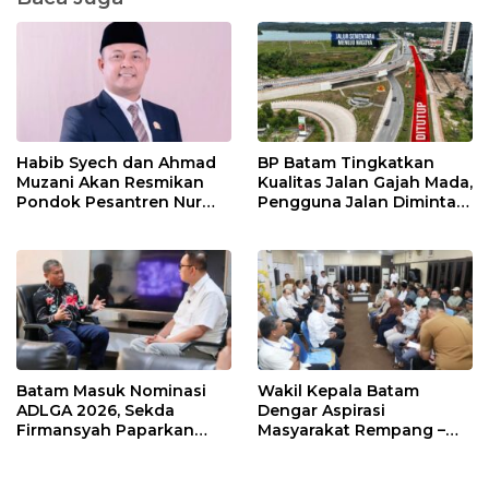
Habib Syech dan Ahmad
BP Batam Tingkatkan
Muzani Akan Resmikan
Kualitas Jalan Gajah Mada,
Pondok Pesantren Nur
Pengguna Jalan Diminta
Iman di Pulau Kasu, Iman
Ekstra Hati-hati
Sutiawan Cek Kesiapan
Batam Masuk Nominasi
Wakil Kepala Batam
ADLGA 2026, Sekda
Dengar Aspirasi
Firmansyah Paparkan
Masyarakat Rempang –
Transformasi Digital
Galang: Pastikan
Berbasis Data
Pembangunan Sekolah