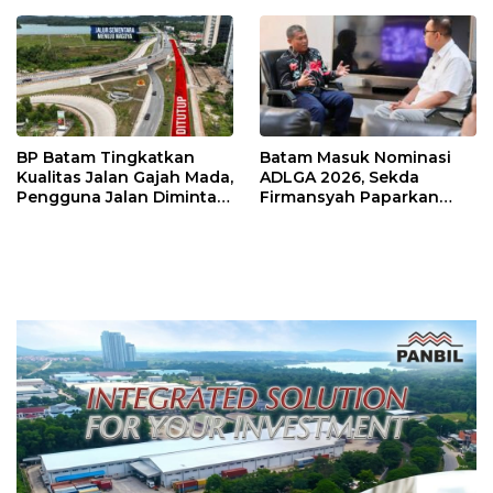
Sutiawan Cek Kesiapan
BP Batam Tingkatkan
Batam Masuk Nominasi
Kualitas Jalan Gajah Mada,
ADLGA 2026, Sekda
Pengguna Jalan Diminta
Firmansyah Paparkan
Ekstra Hati-hati
Transformasi Digital
Berbasis Data