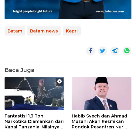
Batam
Batam news
Kepri
Baca Juga
Fantastis! 1,3 Ton
Habib Syech dan Ahmad
Narkotika Diamankan dari
Muzani Akan Resmikan
Kapal Tanzania, Nilainya
Pondok Pesantren Nur
Tembus Rp4,55 Triliun
Iman di Pulau Kasu, Iman