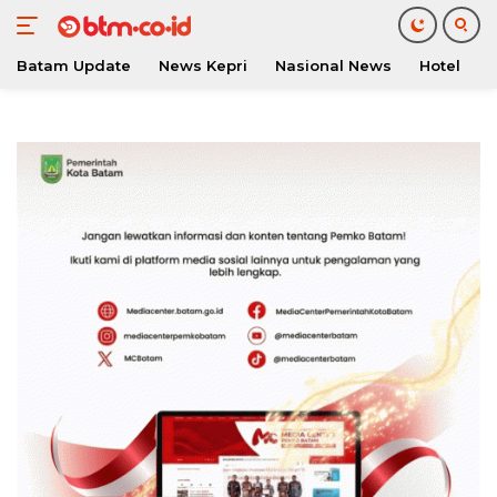
Batam Update
News Kepri
Nasional News
Hotel
O
Langsung
ke
konten