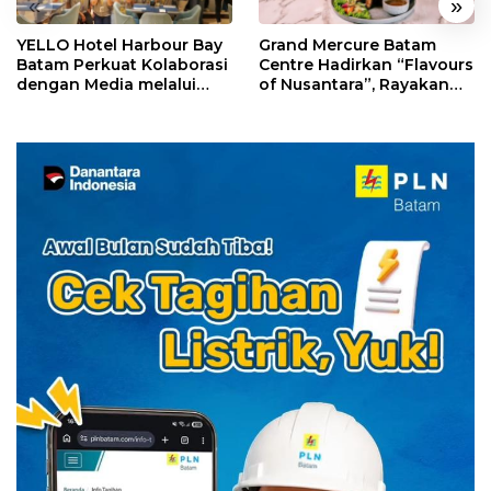
«
»
YELLO Hotel Harbour Bay
Grand Mercure Batam
Batam Perkuat Kolaborasi
Centre Hadirkan “Flavours
dengan Media melalui
of Nusantara”, Rayakan
YELLO Connect
HUT RI dengan Cita Rasa
Kuliner Indonesia