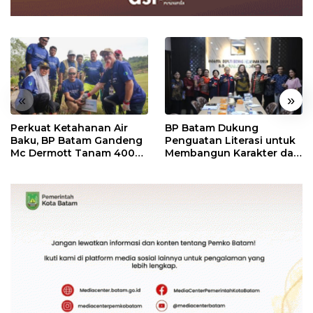
«
»
Perkuat Ketahanan Air
BP Batam Dukung
Baku, BP Batam Gandeng
Penguatan Literasi untuk
Mc Dermott Tanam 400
Membangun Karakter dan
Bambu Betung di
Kebhinekaan Bagi
Bendungan Sei Nongsa
Generasi Masa Depan