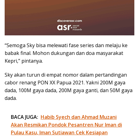
“Semoga Sky bisa melewati fase series dan melaju ke
babak final. Mohon dukungan dan doa masyarakat
Kepri,” pintanya.
Sky akan turun di empat nomor dalam pertandingan
cabor renang PON XX Papua 2021. Yakni 200M gaya
dada, 100M gaya dada, 200M gaya ganti, dan 50M gaya
dada.
BACA JUGA:
Habib Syech dan Ahmad Muzani
Akan Resmikan Pondok Pesantren Nur Iman di
Pulau Kasu, Iman Sutiawan Cek Kesiapan