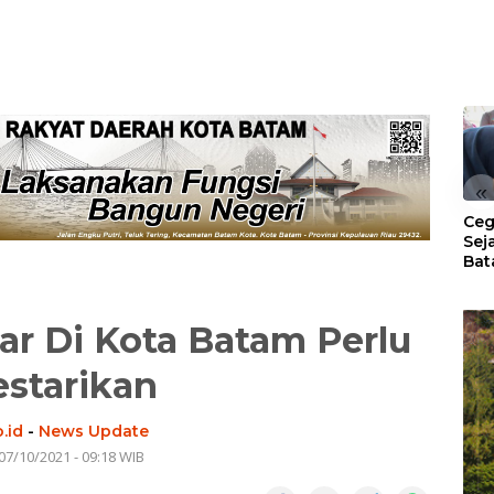
«
Ceg
Sej
Bat
Per
far Di Kota Batam Perlu
estarikan
.id
-
News Update
07/10/2021 - 09:18 WIB