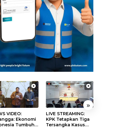
»
S VIDEO:
LIVE STREAMING:
TERBONGKAR!
langga: Ekonomi
KPK Tetapkan Tiga
Ratusan Rekeni
onesia Tumbuh
Tersangka Kasus
Virtual SPPG Fikt
9 Persen pada
Dugaan Korupsi
Diduga Terima 
ester II 2026
Digitalisasi SPBU
Rp311 Miliar, Ka