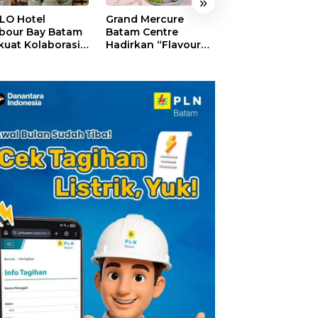
»
LO Hotel
Grand Mercure
HARRIS Resort
bour Bay Batam
Batam Centre
Waterfront Bat
kuat Kolaborasi
Hadirkan “Flavours
Rayakan HUT ke
gan Media
of Nusantara”,
Tebar Giveaway
alui YELLO
Rayakan HUT RI
Diskon Mengin
nect
dengan Cita Rasa
24%
Kuliner Indonesia