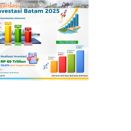
Pertamina
Dilaporkan ke
Kejaksaan