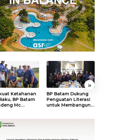
»
kuat Ketahanan
BP Batam Dukung
RSBP Batam
 Baku, BP Batam
Penguatan Literasi
Torehkan Stand
ndeng Mc
untuk Membangun
Pelayanan Kela
mott Tanam 400
Karakter dan
Dunia, Raih
bu Betung di
Kebhinekaan Bagi
Diamond Status 
dungan Sei
Generasi Masa
WSO
ngsa
Depan