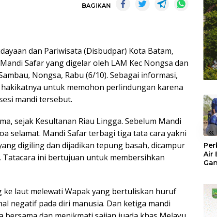
BAGIKAN
dayaan dan Pariwisata (Disbudpar) Kota Batam,
 Mandi Safar yang digelar oleh LAM Kec Nongsa dan
ambau, Nongsa, Rabu (6/10). Sebagai informasi,
ni hakikatnya untuk memohon perlindungan karena
sesi mandi tersebut.
ma, sejak Kesultanan Riau Lingga. Sebelum Mandi
«
a selamat. Mandi Safar terbagi tiga tata cara yakni
yang digiling dan dijadikan tepung basah, dicampur
Per
Air
. Tatacara ini bertujuan untuk membersihkan
Ga
Der
Bam
Ben
g ke laut melewati Wapak yang bertuliskan huruf
No
al negatif pada diri manusia. Dan ketiga mandi
oa bersama dan menikmati sajian juada khas Melayu.