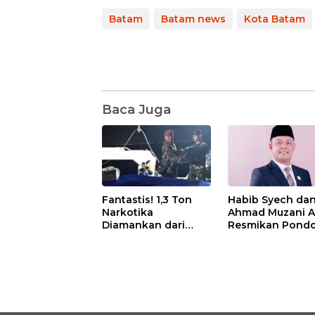
Batam
Batam news
Kota Batam
Baca Juga
Fantastis! 1,3 Ton
Habib Syech da
Narkotika
Ahmad Muzani 
Diamankan dari
Resmikan Pond
Kapal Tanzania,
Pesantren Nur I
Nilainya Tembus
di Pulau Kasu, I
Rp4,55 Triliun
Sutiawan Cek
Kesiapan