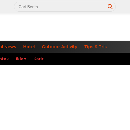
al News
Hotel
Outdoor Activity
Tips & Trik
ntak
Iklan
Karir