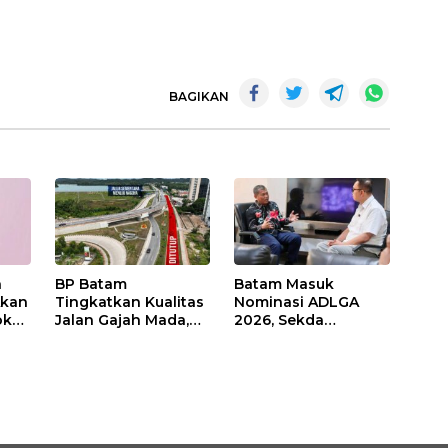
BAGIKAN
n
BP Batam
Batam Masuk
Akan
Tingkatkan Kualitas
Nominasi ADLGA
ok
Jalan Gajah Mada,
2026, Sekda
man
Pengguna Jalan
Firmansyah
man
Diminta Ekstra Hati-
Paparkan
hati
Transformasi Digital
Berbasis Data