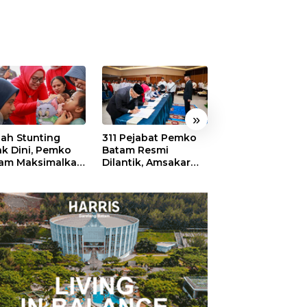
»
ah Stunting
311 Pejabat Pemko
Walikota Batam
ak Dini, Pemko
Batam Resmi
Amsakar: Sekol
am Maksimalkan
Dilantik, Amsakar
Harus Menjadi
an Posyandu
Tekankan Integritas
Ruang Aman ba
dan Pelayanan
Anak untuk Tu
dan Berprestasi