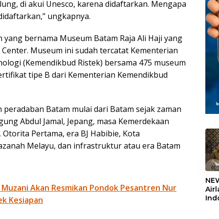
lung, di akui Unesco, karena didaftarkan. Mengapa
n didaftarkan,” ungkapnya.
 yang bernama Museum Batam Raja Ali Haji yang
m Center. Museum ini sudah tercatat Kementerian
knologi (Kemendikbud Ristek) bersama 475 museum
sertifikat tipe B dari Kementerian Kemendikbud
ah peradaban Batam mulai dari Batam sejak zaman
ggung Abdul Jamal, Jepang, masa Kemerdekaan
Otorita Pertama, era BJ Habibie, Kota
hazanah Melayu, dan infrastruktur atau era Batam
«
NEW
 Muzani Akan Resmikan Pondok Pesantren Nur
Air
Ind
ek Kesiapan
5,2
Sem