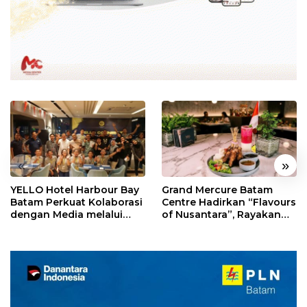
«
»
YELLO Hotel Harbour Bay
Grand Mercure Batam
Batam Perkuat Kolaborasi
Centre Hadirkan “Flavours
dengan Media melalui
of Nusantara”, Rayakan
YELLO Connect
HUT RI dengan Cita Rasa
Kuliner Indonesia