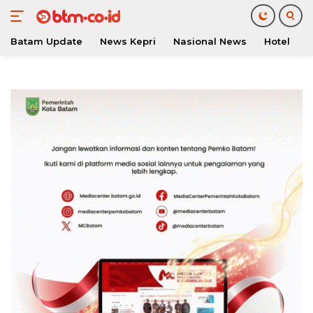
Batam Update
News Kepri
Nasional News
Hotel
O
Langsung
ke
konten