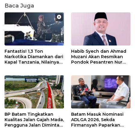
Baca Juga
Fantastis! 1,3 Ton
Habib Syech dan Ahmad
Narkotika Diamankan dari
Muzani Akan Resmikan
Kapal Tanzania, Nilainya
Pondok Pesantren Nur
Tembus Rp4,55 Triliun
Iman di Pulau Kasu, Iman
Sutiawan Cek Kesiapan
BP Batam Tingkatkan
Batam Masuk Nominasi
Kualitas Jalan Gajah Mada,
ADLGA 2026, Sekda
Pengguna Jalan Diminta
Firmansyah Paparkan
Ekstra Hati-hati
Transformasi Digital