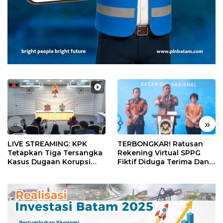
«
»
LIVE STREAMING: KPK
TERBONGKAR! Ratusan
Tetapkan Tiga Tersangka
Rekening Virtual SPPG
Kasus Dugaan Korupsi
Fiktif Diduga Terima Dana
Digitalisasi SPBU
Rp311 Miliar, Kasus
Pertamina
Dilaporkan ke Kejaksaan