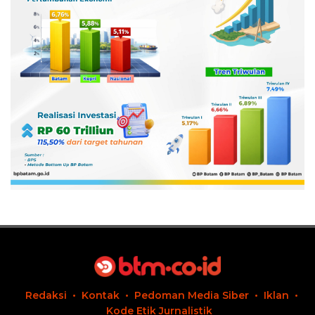
Redaksi
Kontak
Pedoman Media Siber
Iklan
Kode Etik Jurnalistik