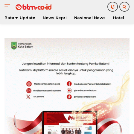
Batam Update
News Kepri
Nasional News
Hotel
O
Langsung
ke
konten