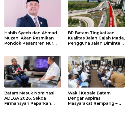
Habib Syech dan Ahmad
BP Batam Tingkatkan
Muzani Akan Resmikan
Kualitas Jalan Gajah Mada,
Pondok Pesantren Nur
Pengguna Jalan Diminta
Iman di Pulau Kasu, Iman
Ekstra Hati-hati
Sutiawan Cek Kesiapan
Batam Masuk Nominasi
Wakil Kepala Batam
ADLGA 2026, Sekda
Dengar Aspirasi
Firmansyah Paparkan
Masyarakat Rempang –
Transformasi Digital
Galang: Pastikan
Berbasis Data
Pembangunan Sekolah
Rakyat Berorientasi
Pengembangan Masa