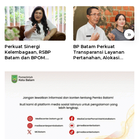
«
»
Perkuat Sinergi
BP Batam Perkuat
Kelembagaan, RSBP
Transparansi Layanan
Batam dan BPOM
Pertanahan, Alokasi
Pastikan Pelayanan dan
Tanah Reguler Segera
Ketersediaan Obat Aman
Hadir Melalui LMS