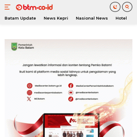
Batam Update
News Kepri
Nasional News
Hotel
O
Langsung
ke
konten