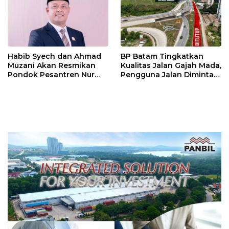
Habib Syech dan Ahmad
BP Batam Tingkatkan
Muzani Akan Resmikan
Kualitas Jalan Gajah Mada,
Pondok Pesantren Nur
Pengguna Jalan Diminta
Iman di Pulau Kasu, Iman
Ekstra Hati-hati
Sutiawan Cek Kesiapan