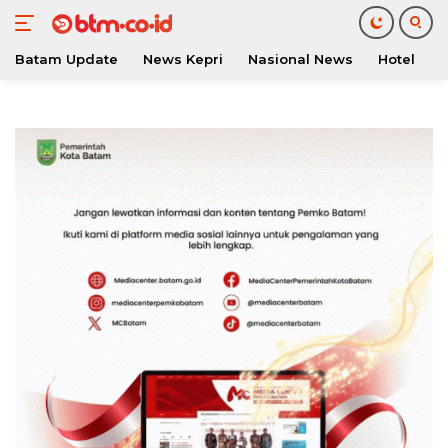
Batam Update
News Kepri
Nasional News
Hotel
O
Langsung
ke
konten