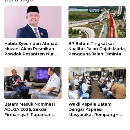
Habib Syech dan Ahmad
BP Batam Tingkatkan
Muzani Akan Resmikan
Kualitas Jalan Gajah Mada,
Pondok Pesantren Nur
Pengguna Jalan Diminta
Iman di Pulau Kasu, Iman
Ekstra Hati-hati
Sutiawan Cek Kesiapan
Batam Masuk Nominasi
Wakil Kepala Batam
ADLGA 2026, Sekda
Dengar Aspirasi
Firmansyah Paparkan
Masyarakat Rempang –
Transformasi Digital
Galang: Pastikan
Berbasis Data
Pembangunan Sekolah