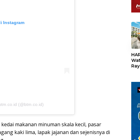
di Instagram
«
HAR
Wat
Ray
Teb
Dis
24
btm.co.id (@btm.co.id)
u kedai makanan minuman skala kecil, pasar
agang kaki lima, lapak jajanan dan sejenisnya di
g.