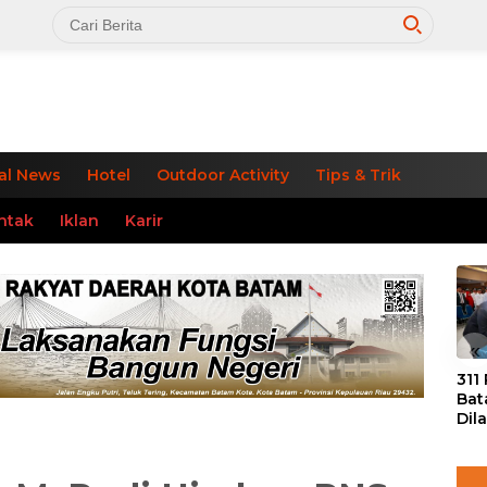
al News
Hotel
Outdoor Activity
Tips & Trik
ntak
Iklan
Karir
«
311
Bat
Dil
Tek
dan