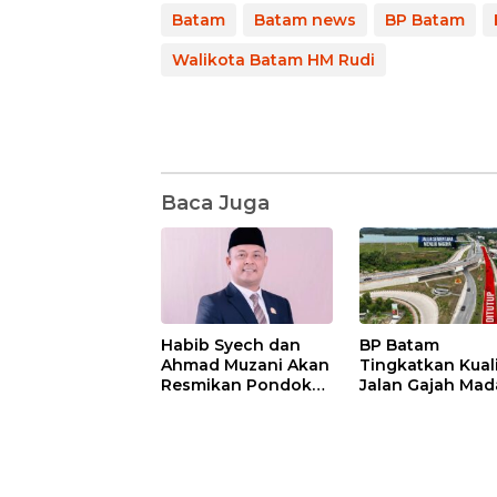
Batam
Batam news
BP Batam
Walikota Batam HM Rudi
Baca Juga
Habib Syech dan
BP Batam
Ahmad Muzani Akan
Tingkatkan Kual
Resmikan Pondok
Jalan Gajah Mad
Pesantren Nur Iman
Pengguna Jalan
di Pulau Kasu, Iman
Diminta Ekstra H
Sutiawan Cek
hati
Kesiapan