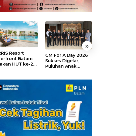
»
RIS Resort
SELAMAT!,
GM For A Day 2026
erfront Batam
Wyndham Panbi
Sukses Digelar,
akan HUT ke-24,
Batam Raih
Puluhan Anak
ar Giveaway dan
Penghargaan Ho
Rasakan Jadi
kon Menginap
Premium Terbai
General Manager
%
Versi Trip.com
Hotel Sehari