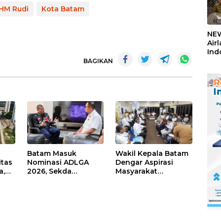
HM Rudi
Kota Batam
«
NEW
Air
Ind
5,2
BAGIKAN
Sem
Batam Masuk
Wakil Kepala Batam
itas
Nominasi ADLGA
Dengar Aspirasi
a,
2026, Sekda
Masyarakat
Firmansyah
Rempang – Galang:
ati-
Paparkan
Pastikan
Transformasi Digital
Pembangunan
Berbasis Data
Sekolah Rakyat
Berorientasi