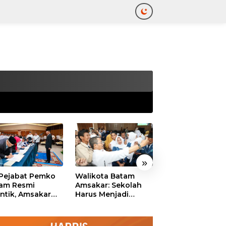
tutup
»
 Pejabat Pemko
Walikota Batam
Ekonomi Batam
am Resmi
Amsakar: Sekolah
Diproyeksikan
antik, Amsakar
Harus Menjadi
Tumbuh hingga 
ankan Integritas
Ruang Aman bagi
Persen, Pemko
 Pelayanan
Anak untuk Tumbuh
Naikkan Target
dan Berprestasi
Pendapatan Da