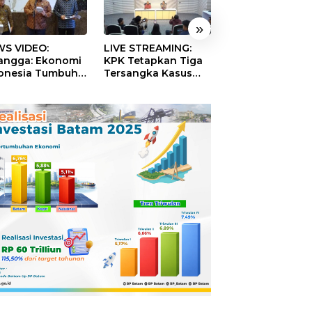
»
S VIDEO:
LIVE STREAMING:
TERBONGKAR!
langga: Ekonomi
KPK Tetapkan Tiga
Ratusan Rekeni
onesia Tumbuh
Tersangka Kasus
Virtual SPPG Fikt
9 Persen pada
Dugaan Korupsi
Diduga Terima 
ester II 2026
Digitalisasi SPBU
Rp311 Miliar, Ka
Pertamina
Dilaporkan ke
Kejaksaan