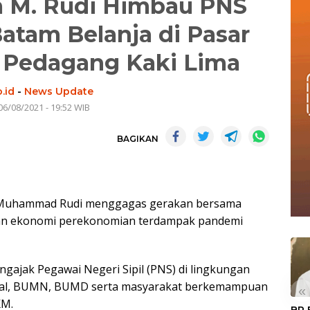
m M. Rudi Himbau PNS
tam Belanja di Pasar
n Pedagang Kaki Lima
.id
-
News Update
06/08/2021 - 19:52 WIB
BAGIKAN
, Muhammad Rudi menggagas gerakan bersama
an ekonomi perekonomian terdampak pandemi
gajak Pegawai Negeri Sipil (PNS) di lingkungan
ikal, BUMN, BUMD serta masyarakat berkemampuan
«
KM.