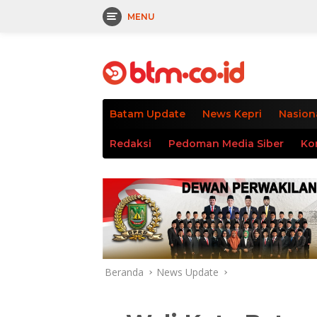
MENU
Langsung
tutup
ke
konten
Batam Update
News Kepri
Nasion
Redaksi
Pedoman Media Siber
Ko
Beranda
News Update