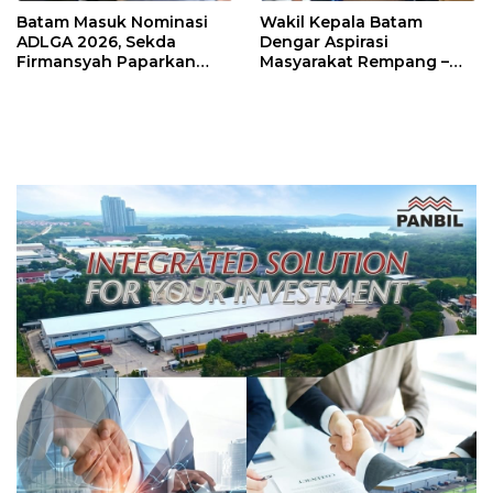
Batam Masuk Nominasi
Wakil Kepala Batam
ADLGA 2026, Sekda
Dengar Aspirasi
Firmansyah Paparkan
Masyarakat Rempang –
Transformasi Digital
Galang: Pastikan
Berbasis Data
Pembangunan Sekolah
Rakyat Berorientasi
Pengembangan Masa
Depan Pendidikan