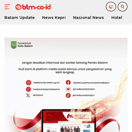
Batam Update
News Kepri
Nasional News
Hotel
O
Langsung
ke
konten