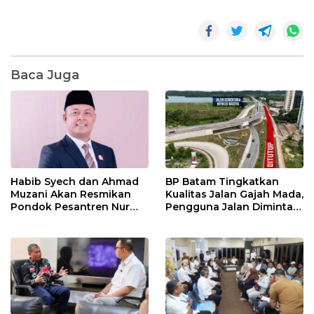
Baca Juga
Habib Syech dan Ahmad
BP Batam Tingkatkan
Muzani Akan Resmikan
Kualitas Jalan Gajah Mada,
Pondok Pesantren Nur
Pengguna Jalan Diminta
Iman di Pulau Kasu, Iman
Ekstra Hati-hati
Sutiawan Cek Kesiapan