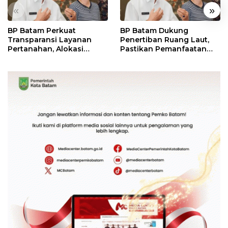
«
»
BP Batam Perkuat
BP Batam Dukung
Transparansi Layanan
Penertiban Ruang Laut,
Pertanahan, Alokasi
Pastikan Pemanfaatan
Tanah Reguler Segera
Sesuai Aturan
Hadir Melalui LMS