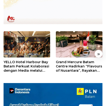
«
»
YELLO Hotel Harbour Bay
Grand Mercure Batam
Batam Perkuat Kolaborasi
Centre Hadirkan “Flavours
dengan Media melalui
of Nusantara”, Rayakan
YELLO Connect
HUT RI dengan Cita Rasa
Kuliner Indonesia