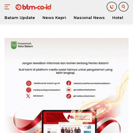
Batam Update
News Kepri
Nasional News
Hotel
O
Langsung
ke
konten