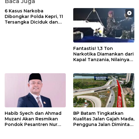
Baca Juga
6 Kasus Narkoba
Dibongkar Polda Kepri, 11
Tersangka Diciduk dan
Sabu 402 Gram Disita
Fantastis! 1,3 Ton
Narkotika Diamankan dari
Kapal Tanzania, Nilainya
Tembus Rp4,55 Triliun
Habib Syech dan Ahmad
BP Batam Tingkatkan
Muzani Akan Resmikan
Kualitas Jalan Gajah Mada,
Pondok Pesantren Nur
Pengguna Jalan Diminta
Iman di Pulau Kasu, Iman
Ekstra Hati-hati
Sutiawan Cek Kesiapan