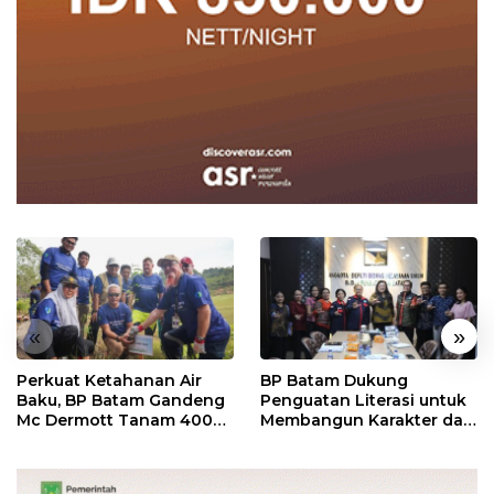
«
»
Perkuat Ketahanan Air
BP Batam Dukung
Baku, BP Batam Gandeng
Penguatan Literasi untuk
Mc Dermott Tanam 400
Membangun Karakter dan
Bambu Betung di
Kebhinekaan Bagi
Bendungan Sei Nongsa
Generasi Masa Depan