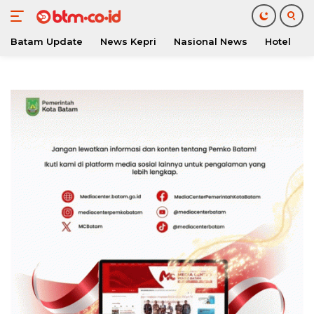
Batam Update
News Kepri
Nasional News
Hotel
O
Langsung
ke
konten