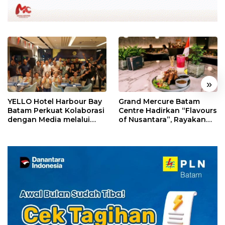
«
»
YELLO Hotel Harbour Bay
Grand Mercure Batam
Batam Perkuat Kolaborasi
Centre Hadirkan “Flavours
dengan Media melalui
of Nusantara”, Rayakan
YELLO Connect
HUT RI dengan Cita Rasa
Kuliner Indonesia