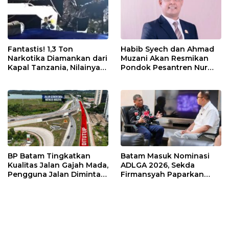
Fantastis! 1,3 Ton
Habib Syech dan Ahmad
Narkotika Diamankan dari
Muzani Akan Resmikan
Kapal Tanzania, Nilainya
Pondok Pesantren Nur
Tembus Rp4,55 Triliun
Iman di Pulau Kasu, Iman
Sutiawan Cek Kesiapan
BP Batam Tingkatkan
Batam Masuk Nominasi
Kualitas Jalan Gajah Mada,
ADLGA 2026, Sekda
Pengguna Jalan Diminta
Firmansyah Paparkan
Ekstra Hati-hati
Transformasi Digital
Berbasis Data