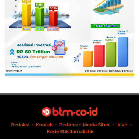
Redaksi
Kontak
Pedoman Media Siber
Iklan
Kode Etik Jurnalistik