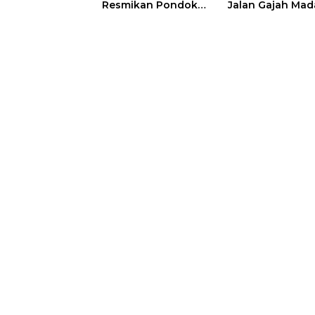
Resmikan Pondok
Jalan Gajah Mad
Pesantren Nur Iman
Pengguna Jalan
di Pulau Kasu, Iman
Diminta Ekstra H
Sutiawan Cek
hati
Kesiapan