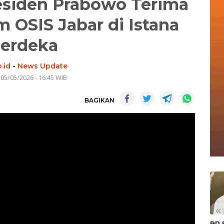
siden Prabowo Terima
m OSIS Jabar di Istana
erdeka
.id
-
News Update
 05/05/2026 - 16:45 WIB
BAGIKAN
«