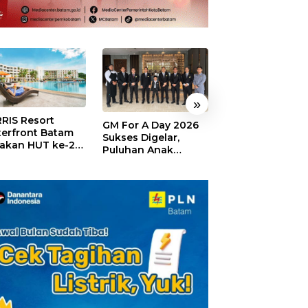
»
RIS Resort
SELAMAT!,
GM For A Day 2026
erfront Batam
Wyndham Panbi
Sukses Digelar,
akan HUT ke-24,
Batam Raih
Puluhan Anak
ar Giveaway dan
Penghargaan Ho
Rasakan Jadi
kon Menginap
Premium Terbai
General Manager
%
Versi Trip.com
Hotel Sehari