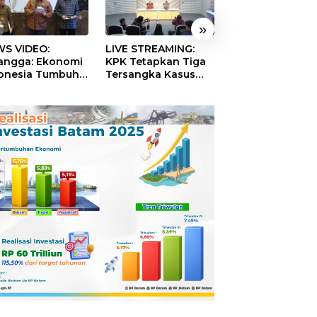
»
S VIDEO:
LIVE STREAMING:
TERBONGKAR!
langga: Ekonomi
KPK Tetapkan Tiga
Ratusan Rekeni
onesia Tumbuh
Tersangka Kasus
Virtual SPPG Fikt
9 Persen pada
Dugaan Korupsi
Diduga Terima 
ester II 2026
Digitalisasi SPBU
Rp311 Miliar, Ka
Pertamina
Dilaporkan ke
Kejaksaan