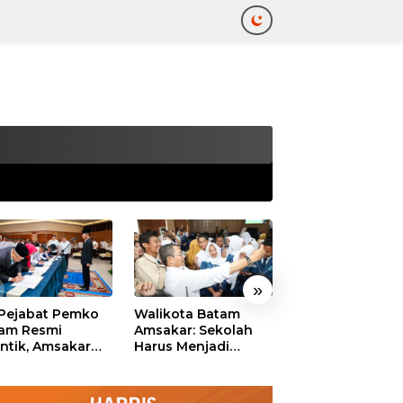
tutup
»
 Pejabat Pemko
Walikota Batam
Ekonomi Batam
am Resmi
Amsakar: Sekolah
Diproyeksikan
antik, Amsakar
Harus Menjadi
Tumbuh hingga 
ankan Integritas
Ruang Aman bagi
Persen, Pemko
 Pelayanan
Anak untuk Tumbuh
Naikkan Target
dan Berprestasi
Pendapatan Da