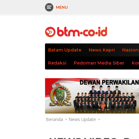
MENU
Langsung
tutup
ke
konten
Batam Update
News Kepri
Nasion
Redaksi
Pedoman Media Siber
Ko
Beranda
News Update