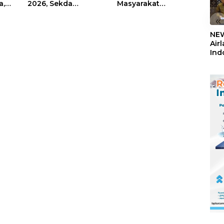
a,
2026, Sekda
Masyarakat
Firmansyah
Rempang – Galang:
«
ati-
Paparkan
Pastikan
Transformasi Digital
Pembangunan
NEW
Berbasis Data
Sekolah Rakyat
Air
Berorientasi
Ind
Pengembangan
5,2
Masa Depan
Sem
Pendidikan