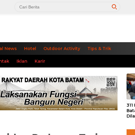
al News
Hotel
Outdoor Activity
Tips & Trik
ntak
Iklan
Karir
«
311
Bat
Dil
Tek
dan