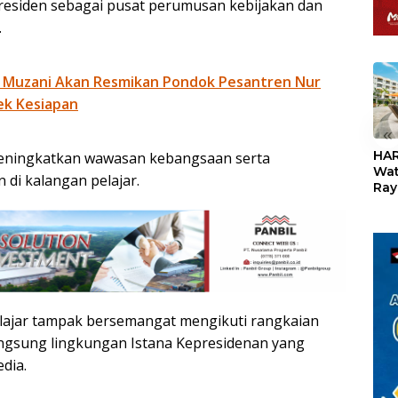
Presiden sebagai pusat perumusan kebijakan dan
.
 Muzani Akan Resmikan Pondok Pesantren Nur
ek Kesiapan
«
HAR
n meningkatkan wawasan kebangsaan serta
Wat
i kalangan pelajar.
Ray
Teb
Dis
24
lajar tampak bersemangat mengikuti rangkaian
ngsung lingkungan Istana Kepresidenan yang
dia.