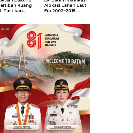
Batam Dukung
BP Batam Verifikasi
Sekolah Terinte
ertiban Ruang
Alokasi Lahan Laut
Merah Putih,
t, Pastikan
Era 2002–2015,
Menumbuhkan
anfaatan Sesuai
Amsakar: Tata
Mimpi di Tanah
ran
Ulang Demi
Rempang-Gala
Kepastian Hukum
dan Investasi