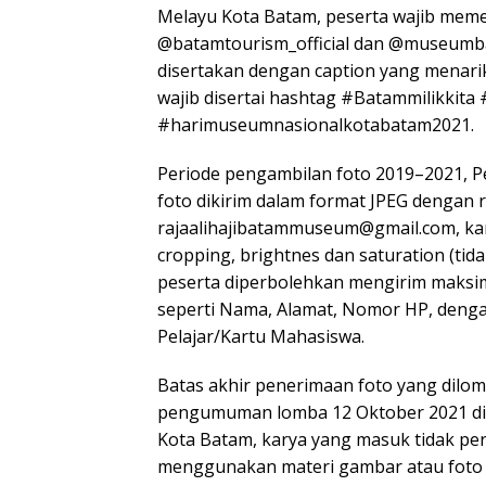
Melayu Kota Batam, peserta wajib memen
@batamtourism_official dan @museumba
disertakan dengan caption yang menarik
wajib disertai hashtag #Batammilikki
#harimuseumnasionalkotabatam2021.
Periode pengambilan foto 2019–2021, P
foto dikirim dalam format JPEG dengan re
rajaalihajibatammuseum@gmail.com, kar
cropping, brightnes dan saturation (tid
peserta diperbolehkan mengirim maksimal
seperti Nama, Alamat, Nomor HP, dengan
Pelajar/Kartu Mahasiswa.
Batas akhir penerimaan foto yang dilom
pengumuman lomba 12 Oktober 2021 di 
Kota Batam, karya yang masuk tidak pe
menggunakan materi gambar atau foto y