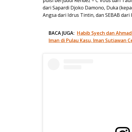
puisi berjudul Rendez – C Vous dari Taufi
dari Sapardi Djoko Damono, Duka (kepad
Angsa dari Idrus Tintin, dan SEBAB dari 
BACA JUGA:
Habib Syech dan Ahmad
Iman di Pulau Kasu, Iman Sutiawan C