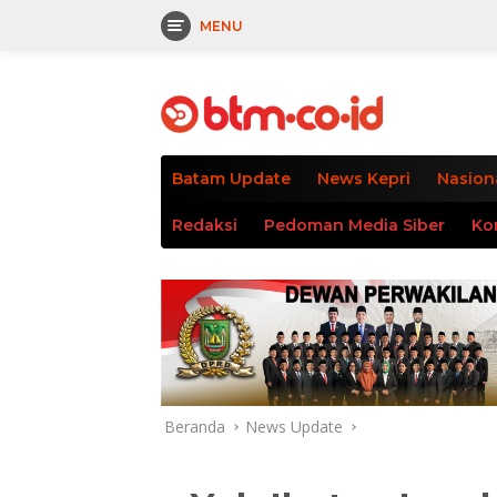
MENU
Langsung
tutup
ke
konten
Batam Update
News Kepri
Nasion
Redaksi
Pedoman Media Siber
Ko
Beranda
News Update