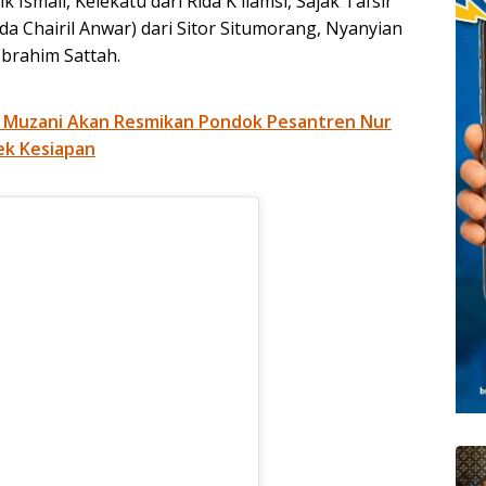
k Ismail, Kelekatu dari Rida K liamsi, Sajak Tafsir
a Chairil Anwar) dari Sitor Situmorang, Nyanyian
Ibrahim Sattah.
 Muzani Akan Resmikan Pondok Pesantren Nur
ek Kesiapan