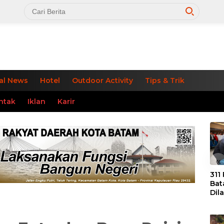
al News
Hotel
Outdoor Activity
Tips & Trik
ntak
Iklan
Karir
«
311
Bat
Dil
Tek
dan