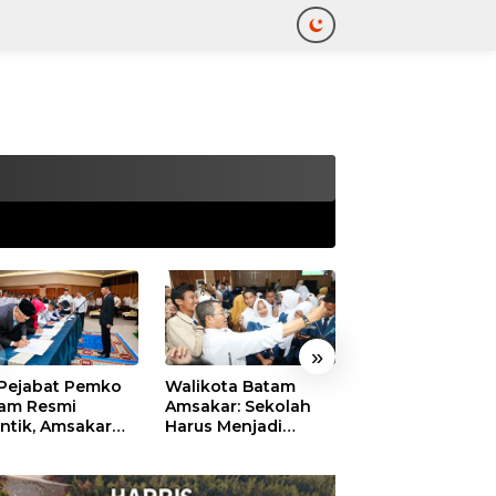
tutup
»
 Pejabat Pemko
Walikota Batam
Ekonomi Batam
am Resmi
Amsakar: Sekolah
Diproyeksikan
antik, Amsakar
Harus Menjadi
Tumbuh hingga 
ankan Integritas
Ruang Aman bagi
Persen, Pemko
 Pelayanan
Anak untuk Tumbuh
Naikkan Target
dan Berprestasi
Pendapatan Da