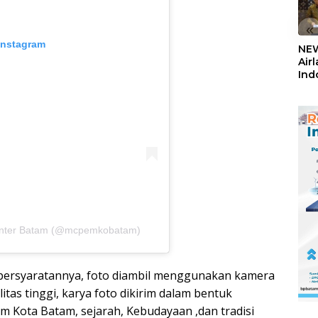
«
Instagram
NEW
Air
Ind
5,2
Sem
Center Batam (@mcpemkobatam)
persyaratannya, foto diambil menggunakan kamera
tas tinggi, karya foto dikirim dalam bentuk
 Kota Batam, sejarah, Kebudayaan ,dan tradisi