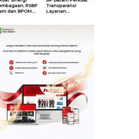
kuat Sinergi
BP Batam Perkuat
BP Batam Duku
embagaan, RSBP
Transparansi
Penertiban Rua
am dan BPOM
Layanan
Laut, Pastikan
tikan Pelayanan
Pertanahan, Alokasi
Pemanfaatan Se
 Ketersediaan
Tanah Reguler
Aturan
t Aman
Segera Hadir Melalui
LMS