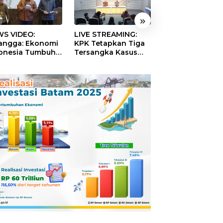
»
S VIDEO:
LIVE STREAMING:
TERBONGKAR!
langga: Ekonomi
KPK Tetapkan Tiga
Ratusan Rekeni
onesia Tumbuh
Tersangka Kasus
Virtual SPPG Fikt
9 Persen pada
Dugaan Korupsi
Diduga Terima 
ester II 2026
Digitalisasi SPBU
Rp311 Miliar, Ka
Pertamina
Dilaporkan ke
Kejaksaan