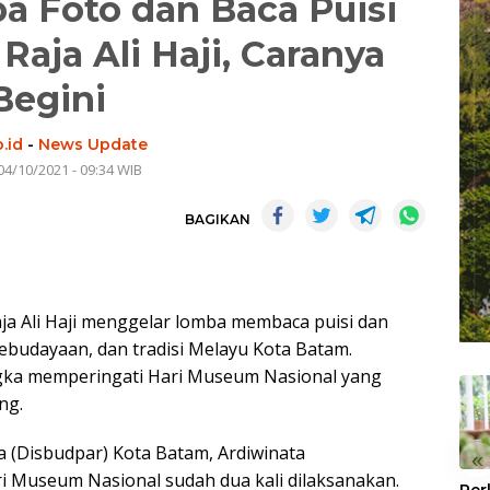
a Foto dan Baca Puisi
ja Ali Haji, Caranya
Begini
.id
-
News Update
04/10/2021 - 09:34 WIB
BAGIKAN
 Ali Haji menggelar lomba membaca puisi dan
ebudayaan, dan tradisi Melayu Kota Batam.
ngka memperingati Hari Museum Nasional yang
ng.
 (Disbudpar) Kota Batam, Ardiwinata
«
 Museum Nasional sudah dua kali dilaksanakan.