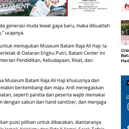
a generasi muda lewat gaya baru, maka dibuatlah
,” ucapnya.
«
 untuk memajukan Museum Batam Raja Ali Haji. Ia
Gra
letak di Dataran Engku Putri, Batam Center ini
Bat
enterian Pendidikan, Kebudayaan, Riset, dan
Had
of 
Ray
den
ba Museum Batam Raja Ali Haji khususnya dan
Kul
makin berkembang dan maju. Ardi menegaskan
atan, seperti panitia dan peserta wajib memakai
n dengan sabun dan hand sanitizer, dan menjaga
kan puisi pilihan untuk dibacakan, diantaranya