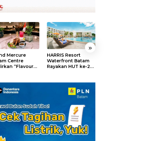
»
nd Mercure
HARRIS Resort
GM For A Day 2
am Centre
Waterfront Batam
Sukses Digelar,
irkan “Flavours
Rayakan HUT ke-24,
Puluhan Anak
Nusantara”,
Tebar Giveaway dan
Rasakan Jadi
akan HUT RI
Diskon Menginap
General Manage
gan Cita Rasa
24%
Hotel Sehari
iner Indonesia