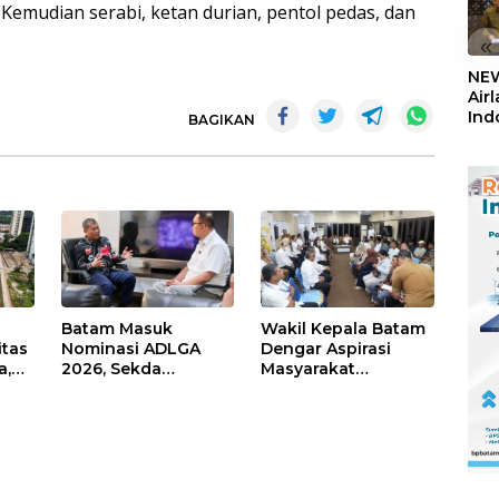
. Kemudian serabi, ketan durian, pentol pedas, dan
«
NEW
Air
Ind
BAGIKAN
5,2
Sem
Batam Masuk
Wakil Kepala Batam
itas
Nominasi ADLGA
Dengar Aspirasi
a,
2026, Sekda
Masyarakat
Firmansyah
Rempang – Galang:
ati-
Paparkan
Pastikan
Transformasi Digital
Pembangunan
Berbasis Data
Sekolah Rakyat
Berorientasi
Pengembangan