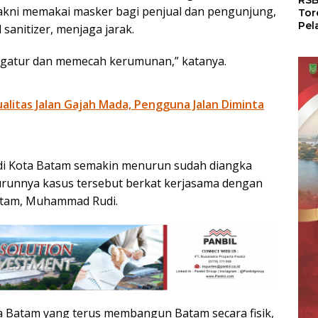
RSB
yakni memakai masker bagi penjual dan pengunjung,
Tor
Pel
anitizer, menjaga jarak.
Dun
Dia
ngatur dan memecah kerumunan,” katanya.
WS
litas Jalan Gajah Mada, Pengguna Jalan Diminta
 di Kota Batam semakin menurun sudah diangka
runnya kasus tersebut berkat kerjasama dengan
Batam, Muhammad Rudi.
ta Batam yang terus membangun Batam secara fisik,