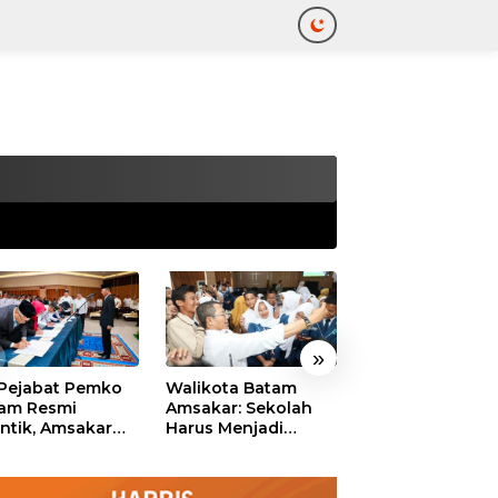
tutup
»
 Pejabat Pemko
Walikota Batam
Ekonomi Batam
am Resmi
Amsakar: Sekolah
Diproyeksikan
antik, Amsakar
Harus Menjadi
Tumbuh hingga 
ankan Integritas
Ruang Aman bagi
Persen, Pemko
 Pelayanan
Anak untuk Tumbuh
Naikkan Target
dan Berprestasi
Pendapatan Da