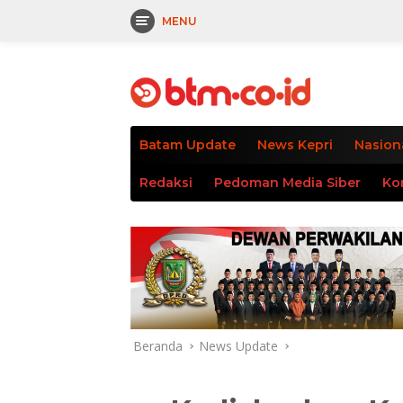
MENU
Langsung
tutup
ke
konten
Batam Update
News Kepri
Nasion
Redaksi
Pedoman Media Siber
Ko
Beranda
News Update