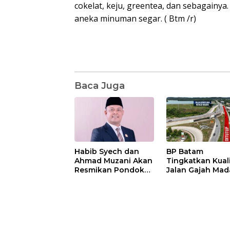
cokelat, keju, greentea, dan sebagainya
aneka minuman segar. ( Btm /r)
Baca Juga
Habib Syech dan
BP Batam
Ahmad Muzani Akan
Tingkatkan Kual
Resmikan Pondok
Jalan Gajah Mad
Pesantren Nur Iman
Pengguna Jalan
di Pulau Kasu, Iman
Diminta Ekstra H
Sutiawan Cek
hati
Kesiapan