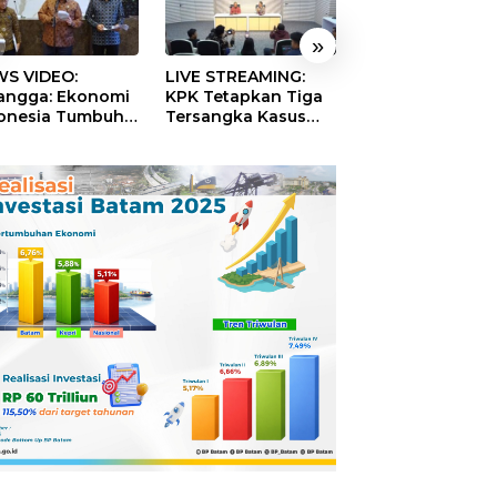
»
S VIDEO:
LIVE STREAMING:
TERBONGKAR!
langga: Ekonomi
KPK Tetapkan Tiga
Ratusan Rekeni
onesia Tumbuh
Tersangka Kasus
Virtual SPPG Fikt
9 Persen pada
Dugaan Korupsi
Diduga Terima 
ester II 2026
Digitalisasi SPBU
Rp311 Miliar, Ka
Pertamina
Dilaporkan ke
Kejaksaan