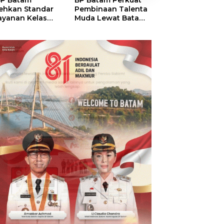
P Batam
BP Batam Perkuat
Perkuat Sinergi
ehkan Standar
Pembinaan Talenta
Kelembagaan, 
ayanan Kelas
Muda Lewat Batam
Batam dan BPO
ia, Raih
Prime International
Pastikan Pelay
mond Status dari
Grassroot Football
dan Ketersedia
O
Festival 2026
Obat Aman