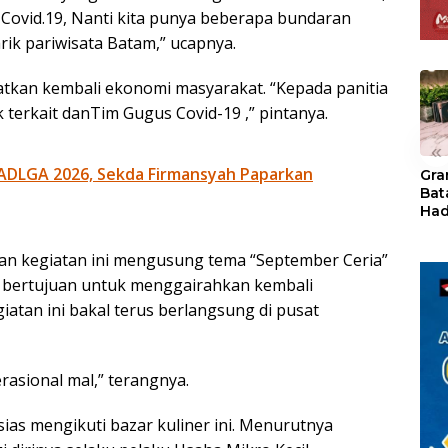
 Covid.19, Nanti kita punya beberapa bundaran
ik pariwisata Batam,” ucapnya.
atkan kembali ekonomi masyarakat. “Kepada panitia
 terkait danTim Gugus Covid-19 ,” pintanya.
«
ADLGA 2026, Sekda Firmansyah Paparkan
Gra
Bat
Had
of 
Ray
an kegiatan ini mengusung tema “September Ceria”
den
Kul
ini bertujuan untuk menggairahkan kembali
iatan ini bakal terus berlangsung di pusat
rasional mal,” terangnya.
as mengikuti bazar kuliner ini. Menurutnya