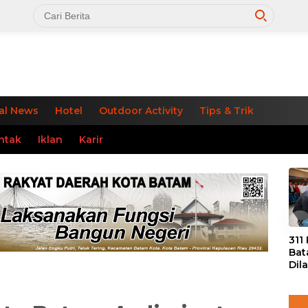
al News
Hotel
Outdoor Activity
Tips & Trik
ntak
Iklan
Karir
«
311
Bat
Dil
Tek
dan