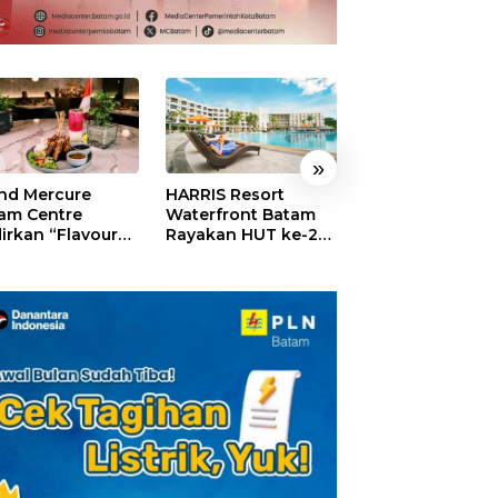
»
nd Mercure
HARRIS Resort
GM For A Day 2
am Centre
Waterfront Batam
Sukses Digelar,
irkan “Flavours
Rayakan HUT ke-24,
Puluhan Anak
Nusantara”,
Tebar Giveaway dan
Rasakan Jadi
akan HUT RI
Diskon Menginap
General Manage
gan Cita Rasa
24%
Hotel Sehari
iner Indonesia